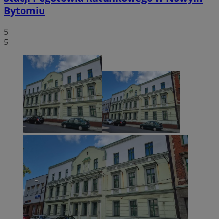
Bytomiu
5
5