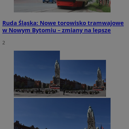
Ruda Śląska: Nowe torowisko tramwajowe
w Nowym Bytomiu – zmiany na lepsze
2