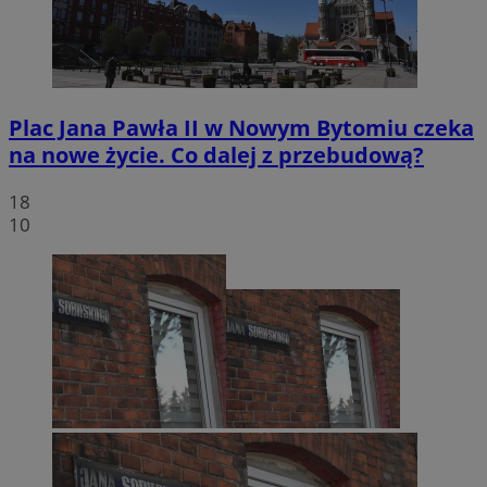
Plac Jana Pawła II w Nowym Bytomiu czeka
na nowe życie. Co dalej z przebudową?
18
10