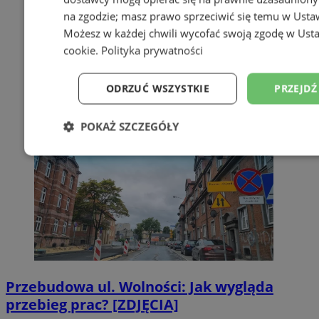
na zgodzie; masz prawo sprzeciwić się temu w
Usta
Możesz w każdej chwili wycofać swoją zgodę w
Usta
cookie
.
Polityka prywatności
ODRZUĆ WSZYSTKIE
PRZEJDŹ
POKAŻ SZCZEGÓŁY
Niezbędne
Wydajność
Targetowanie
Niesklasyfikowane
Przebudowa ul. Wolności: Jak wygląda
przebieg prac? [ZDJĘCIA]
Niezbędne
Wydajność
Targetowanie
Fun