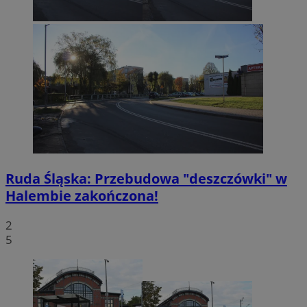
Ruda Śląska: Przebudowa "deszczówki" w
Halembie zakończona!
2
5