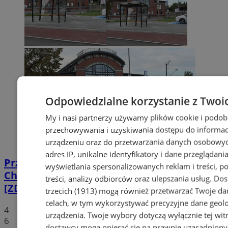
Odpowiedzialne korzystanie z Twoi
My i nasi partnerzy używamy plików cookie i podob
przechowywania i uzyskiwania dostępu do informac
urządzeniu oraz do przetwarzania danych osobowych
adres IP, unikalne identyfikatory i dane przeglądania
Przebudowa placu przed dworcem w
wyświetlania spersonalizowanych reklam i treści, p
Chebziu na finiszu! Wkrótce odbiór prac
treści, analizy odbiorców oraz ulepszania usług.
Dos
[ZDJĘCIA]
trzecich (1913)
mogą również przetwarzać Twoje dan
celach, w tym wykorzystywać precyzyjne dane geolok
4
urządzenia. Twoje wybory dotyczą wyłącznie tej wit
6
dostawcy mogą opierać się na prawnie uzasadniony