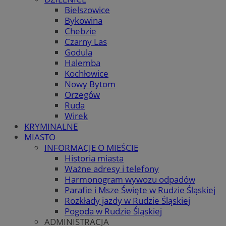
Bielszowice
Bykowina
Chebzie
Czarny Las
Godula
Halemba
Kochłowice
Nowy Bytom
Orzegów
Ruda
Wirek
KRYMINALNE
MIASTO
INFORMACJE O MIEŚCIE
Historia miasta
Ważne adresy i telefony
Harmonogram wywozu odpadów
Parafie i Msze Święte w Rudzie Śląskiej
Rozkłady jazdy w Rudzie Śląskiej
Pogoda w Rudzie Śląskiej
ADMINISTRACJA