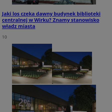
Jaki los czeka dawny budynek biblioteki
centralnej w Wirku? Znamy stanowisko
władz miasta
10