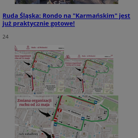
Ruda Śląska: Rondo na "Karmańskim" jest
już praktycznie gotowe!
24
VISITOR_PRIVACY_METADATA
5 miesięc
YouTube
tygodni
.youtube.com