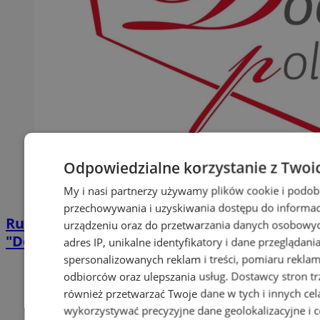
Odpowiedzialne korzystanie z Twoi
My i nasi partnerzy używamy plików cookie i podob
przechowywania i uzyskiwania dostępu do informac
Rudzki produkt wyróżniony certyfikatem
urządzeniu oraz do przetwarzania danych osobowych
"Doceń polskie"
adres IP, unikalne identyfikatory i dane przeglądani
spersonalizowanych reklam i treści, pomiaru reklam i
odbiorców oraz ulepszania usług.
Dostawcy stron tr
również przetwarzać Twoje dane w tych i innych cel
wykorzystywać precyzyjne dane geolokalizacyjne i c