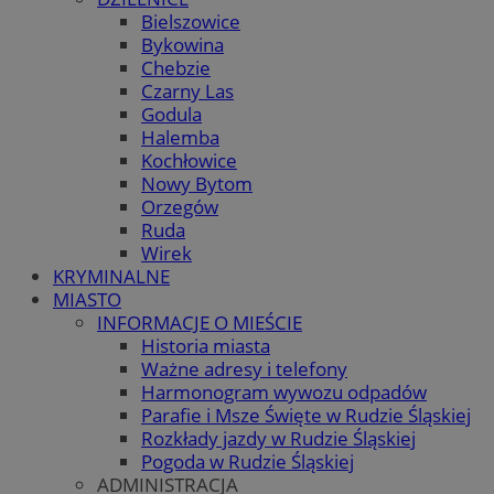
Bielszowice
Bykowina
Chebzie
Czarny Las
Godula
Halemba
Kochłowice
Nowy Bytom
Orzegów
Ruda
Wirek
KRYMINALNE
MIASTO
INFORMACJE O MIEŚCIE
Historia miasta
Ważne adresy i telefony
Harmonogram wywozu odpadów
Parafie i Msze Święte w Rudzie Śląskiej
Rozkłady jazdy w Rudzie Śląskiej
Pogoda w Rudzie Śląskiej
ADMINISTRACJA