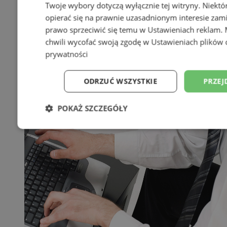
Twoje wybory dotyczą wyłącznie tej witryny. Niekt
opierać się na prawnie uzasadnionym interesie zami
prawo sprzeciwić się temu w
Ustawieniach reklam
.
chwili wycofać swoją zgodę w
Ustawieniach plików 
prywatności
ODRZUĆ WSZYSTKIE
PRZEJ
POKAŻ SZCZEGÓŁY
Niezbędne
Wydajność
Targetowani
Niesklasyfikowane