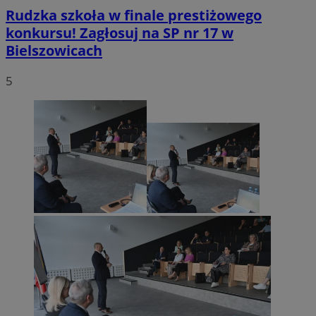
Rudzka szkoła w finale prestiżowego
konkursu! Zagłosuj na SP nr 17 w
Bielszowicach
5