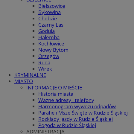
Bielszowice
Bykowina
Chebzie
Czarny Las
Godula
Halemba
Kochłowice
Nowy Bytom
Orzegów
Ruda
Wirek
KRYMINALNE
MIASTO
INFORMACJE O MIEŚCIE
Historia miasta
Ważne adresy i telefony
Harmonogram wywozu odpadów
Parafie i Msze Święte w Rudzie Śląskiej
Rozkłady jazdy w Rudzie Śląskiej
Pogoda w Rudzie Śląskiej
ADMINISTRACJA