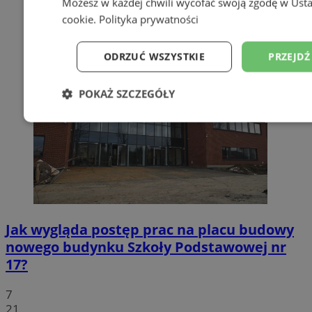
Możesz w każdej chwili wycofać swoją zgodę w
Usta
cookie
.
Polityka prywatności
ODRZUĆ WSZYSTKIE
PRZEJDŹ
POKAŻ SZCZEGÓŁY
Niezbędne
Wydajność
Targetowanie
Niesklasyfikowane
Jak wygląda postęp prac na placu budowy
nowego budynku Szkoły Podstawowej nr
17?
Niezbędne
Wydajność
Targetowanie
Fun
7
Niesklasyfikowane
21