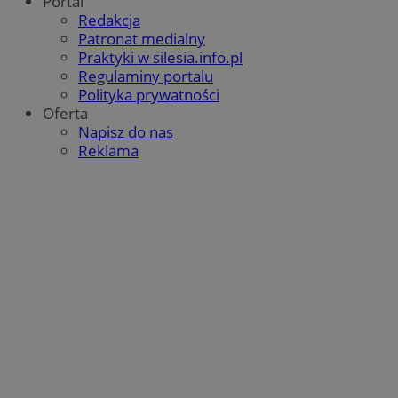
Portal
Redakcja
Patronat medialny
Praktyki w silesia.info.pl
Regulaminy portalu
Polityka prywatności
Oferta
Napisz do nas
Reklama
VISITOR_PRIVACY_METADATA
5 miesięc
YouTube
tygodni
.youtube.com