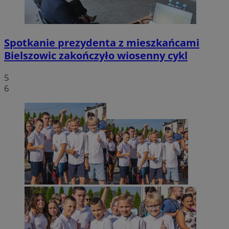
Spotkanie prezydenta z mieszkańcami
Bielszowic zakończyło wiosenny cykl
5
6