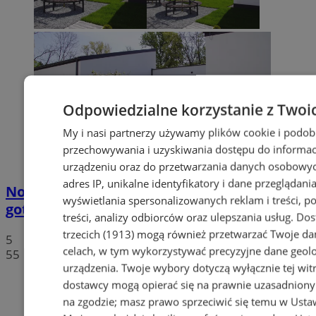
Odpowiedzialne korzystanie z Twoi
My i nasi partnerzy używamy plików cookie i podob
przechowywania i uzyskiwania dostępu do informac
urządzeniu oraz do przetwarzania danych osobowych
adres IP, unikalne identyfikatory i dane przeglądania
Nowy budynek Szkoły Podstawowej nr 17
wyświetlania spersonalizowanych reklam i treści, p
gotowy i wyposażony [ZDJĘCIA]
treści, analizy odbiorców oraz ulepszania usług.
Dos
trzecich (1913)
mogą również przetwarzać Twoje dan
5
celach, w tym wykorzystywać precyzyjne dane geolok
55
urządzenia. Twoje wybory dotyczą wyłącznie tej wit
dostawcy mogą opierać się na prawnie uzasadniony
na zgodzie; masz prawo sprzeciwić się temu w
Usta