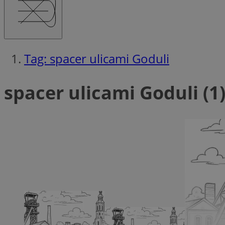
SessID
QeSessID
MvSessID
msToken
Tag: spacer ulicami Goduli
spacer ulicami Goduli (1
__cf_bm
__cf_bm
VISITOR_PRIVACY_
CookieScriptConse