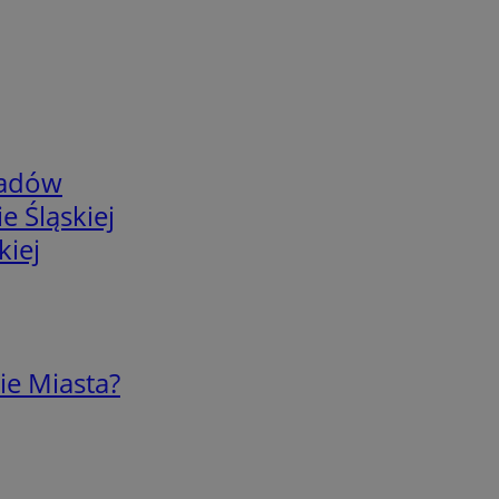
adów
e Śląskiej
kiej
ie Miasta?