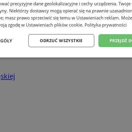
we
wać precyzyjne dane geolokalizacyjne i cechy urządzenia. Twoje
tryny. Niektórzy dostawcy mogą opierać się na prawnie uzasadnio
twa energetyczne
ie; masz prawo sprzeciwić się temu w
Ustawieniach reklam
. Może
woją zgodę w
Ustawieniach plików cookie
.
Polityka prywatności
EGÓŁY
ODRZUĆ WSZYSTKIE
PRZEJDŹ 
Wydajność
Targetowanie
Funkcjonalność
Ni
skiej
ezbędne
Wydajność
Targetowanie
Funkcjonalność
Niesklasyfikow
ie umożliwiają korzystanie z podstawowych funkcji strony internetowej, takich jak log
Bez niezbędnych plików cookie nie można prawidłowo korzystać ze strony internetowe
Provider
/
Okres
Opis
Domena
przechowywania