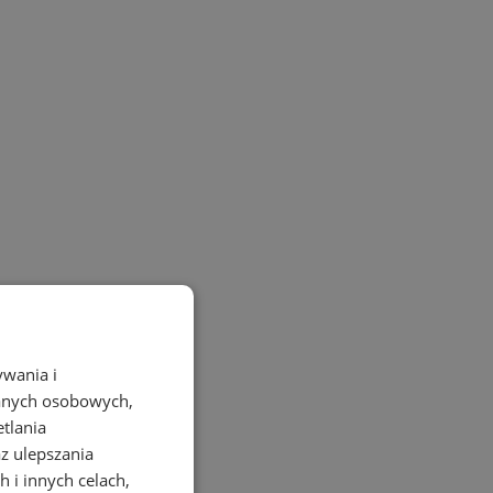
ywania i
danych osobowych,
etlania
az ulepszania
 i innych celach,