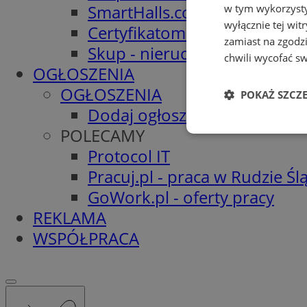
SmartHalls.com - Hale stalo
w tym wykorzysty
wyłącznie tej wi
Certyfikatomat.pl - Świadec
zamiast na zgodz
Skup - nieruchomości.org
chwili wycofać s
OGŁOSZENIA
OGŁOSZENIA
POKAŻ SZCZ
Dodaj ogłoszenie
POLECAMY
Niezbędne
Protocol IT
Pracuj.pl - praca w Rudzie Ślą
GoWork.pl - oferty pracy
REKLAMA
WSPÓŁPRACA
Ni
Niezbędne pliki cook
zarządzanie kontem. 
Nazwa