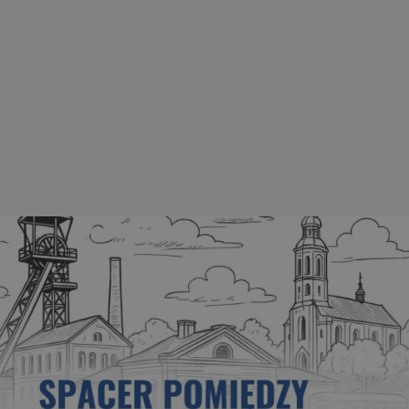
rudaslaska.com.pl
1 rok
Ten plik cookie przechowuje iden
rudaslaska.com.pl
1 rok
Ten plik cookie przechowuje iden
rudaslaska.com.pl
1 rok
Ten plik cookie przechowuje iden
.tiktok.com
1 tydzień 3 dni
Ten plik cookie jest używany do
uwierzytelniania i bezpieczeństw
użytkownicy pozostają zalogowan
zabezpieczone, jak poruszać się 
internetową lub interakcji z jej u
)
30 minut
Ten plik cookie służy do rozróżn
Cloudflare Inc.
Jest to korzystne dla strony int
.x.com
umożliwia tworzenie ważnych r
korzystania z jej witryny interne
29 minut 59
Ten plik cookie służy do rozróżn
Cloudflare Inc.
sekund
Jest to korzystne dla strony int
.twitter.com
umożliwia tworzenie ważnych r
korzystania z jej witryny interne
Polityce prywatności Google
METADATA
5 miesięcy 4
Ten plik cookie jest używany d
YouTube
tygodnie
zgody użytkownika i wyboru pry
.youtube.com
interakcji z witryną. Rejestruje 
zgody odwiedzającego na różne p
ustawienia prywatności, zapewni
preferencje zostaną uhonorowan
sesjach.
nt
4 tygodnie 2 dni
Ten plik cookie jest używany pr
CookieScript