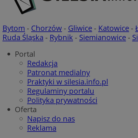
OAID
ANONCHK
Bytom
-
Chorzów
-
Gliwice
-
Katowice
-
MR
__eoi
Ruda Śląska
-
Rybnik
-
Siemianowice
-
S
MUID
Portal
_clck
Redakcja
Patronat medialny
YSC
_clsk
Praktyki w silesia.info.pl
Regulaminy portalu
SRM_B
Polityka prywatności
Oferta
VISITOR_INFO1_LIV
Napisz do nas
Reklama
__Secure-