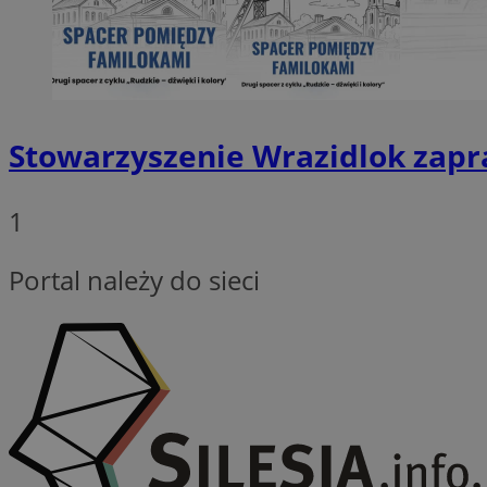
Provider
Nazwa
Domena
Stowarzyszenie Wrazidlok zapr
Nazwa
Nazwa
ttwid
.tiktok.c
_clsk
_fbp
1
FCCDCF
Portal należy do sieci
MR
_ga
MUID
SM
_ga_ES69V3SCKQ