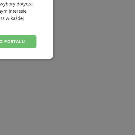
 wybory dotyczą
nym interesie
sz w każdej
DO PORTALU
esklasyfikowane
ane
owanie użytkownika i
j.