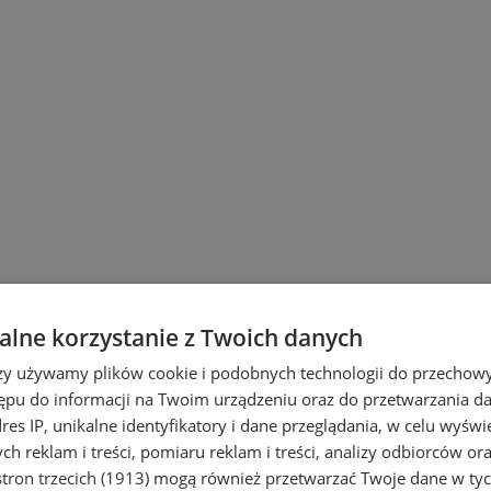
lne korzystanie z Twoich danych
rzy używamy plików cookie i podobnych technologii do przechow
ępu do informacji na Twoim urządzeniu oraz do przetwarzania 
dres IP, unikalne identyfikatory i dane przeglądania, w celu wyświ
h reklam i treści, pomiaru reklam i treści, analizy odbiorców or
i Ruda Śląska
tron trzecich (1913)
mogą również przetwarzać Twoje dane w tych