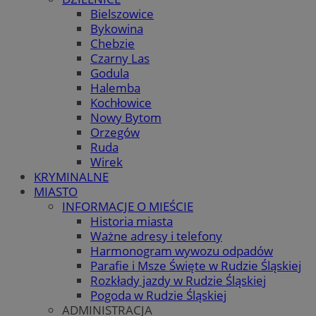
Bielszowice
Bykowina
Chebzie
Czarny Las
Godula
Halemba
Kochłowice
Nowy Bytom
Orzegów
Ruda
Wirek
KRYMINALNE
MIASTO
INFORMACJE O MIEŚCIE
Historia miasta
Ważne adresy i telefony
Harmonogram wywozu odpadów
Parafie i Msze Święte w Rudzie Śląskiej
Rozkłady jazdy w Rudzie Śląskiej
Pogoda w Rudzie Śląskiej
ADMINISTRACJA