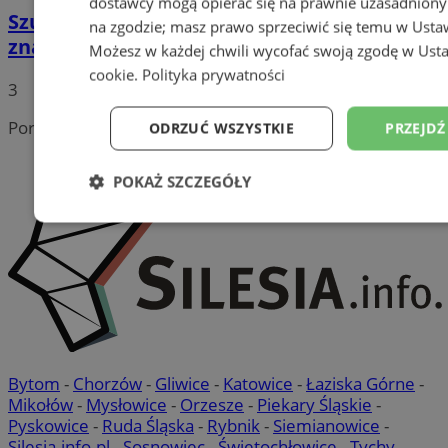
dostawcy mogą opierać się na prawnie uzasadniony
Szukasz informacji o miejskich NGO? Teraz
na zgodzie; masz prawo sprzeciwić się temu w
Usta
znajdziesz je w jednym miejscu!
Możesz w każdej chwili wycofać swoją zgodę w
Usta
cookie
.
Polityka prywatności
3
Portal należy do sieci
ODRZUĆ WSZYSTKIE
PRZEJDŹ
POKAŻ SZCZEGÓŁY
Niezbędne
Wydajność
Targetowanie
Niesklasyfikowane
Bytom
-
Chorzów
-
Gliwice
-
Katowice
-
Łaziska Górne
-
Mikołów
-
Mysłowice
-
Orzesze
-
Piekary Śląskie
-
Pyskowice
-
Ruda Śląska
-
Rybnik
-
Siemianowice
-
Silesia.info.pl
-
Sosnowiec
-
Świętochłowice
-
Tychy
-
Niezbędne
Wydajność
Targetowanie
Fun