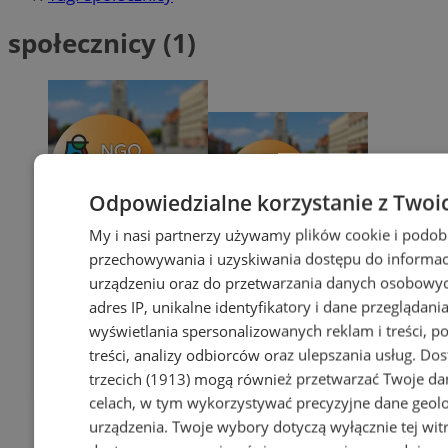
społecznicy (1)
Odpowiedzialne korzystanie z Twoi
My i nasi partnerzy używamy plików cookie i podob
przechowywania i uzyskiwania dostępu do informac
urządzeniu oraz do przetwarzania danych osobowych
adres IP, unikalne identyfikatory i dane przeglądania
wyświetlania spersonalizowanych reklam i treści, p
treści, analizy odbiorców oraz ulepszania usług.
Dos
trzecich (1913)
mogą również przetwarzać Twoje dan
celach, w tym wykorzystywać precyzyjne dane geolok
urządzenia. Twoje wybory dotyczą wyłącznie tej wit