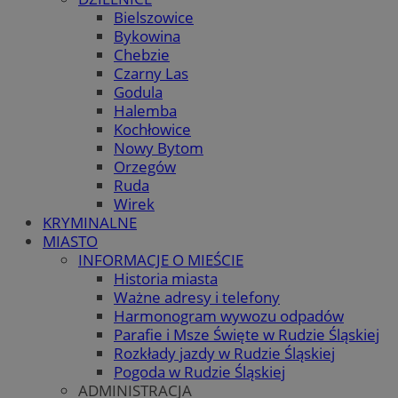
Bielszowice
Bykowina
Chebzie
Czarny Las
Godula
Halemba
Kochłowice
Nowy Bytom
Orzegów
Ruda
Wirek
KRYMINALNE
MIASTO
INFORMACJE O MIEŚCIE
Historia miasta
Ważne adresy i telefony
Harmonogram wywozu odpadów
Parafie i Msze Święte w Rudzie Śląskiej
Rozkłady jazdy w Rudzie Śląskiej
Pogoda w Rudzie Śląskiej
ADMINISTRACJA