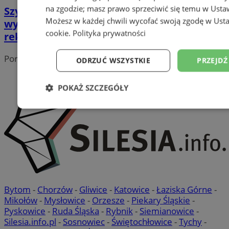
na zgodzie; masz prawo sprzeciwić się temu w
Usta
Szyld sklepowy w nowej odsłonie –
Możesz w każdej chwili wycofać swoją zgodę w
Usta
wykorzystaj potencjał kasetonów
cookie
.
Polityka prywatności
reklamowych LED!
Portal należy do sieci
ODRZUĆ WSZYSTKIE
PRZEJDŹ
POKAŻ SZCZEGÓŁY
Niezbędne
Wydajność
Targetowanie
Niesklasyfikowane
Bytom
-
Chorzów
-
Gliwice
-
Katowice
-
Łaziska Górne
-
Mikołów
-
Mysłowice
-
Orzesze
-
Piekary Śląskie
-
Pyskowice
-
Ruda Śląska
-
Rybnik
-
Siemianowice
-
Silesia.info.pl
-
Sosnowiec
-
Świętochłowice
-
Tychy
-
Niezbędne
Wydajność
Targetowanie
Fun