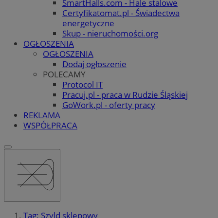
SmartHalls.com - Hale stalowe
Certyfikatomat.pl - Świadectwa
energetyczne
Skup - nieruchomości.org
OGŁOSZENIA
OGŁOSZENIA
Dodaj ogłoszenie
POLECAMY
Protocol IT
Pracuj.pl - praca w Rudzie Śląskiej
GoWork.pl - oferty pracy
REKLAMA
WSPÓŁPRACA
Tag: Szyld sklepowy