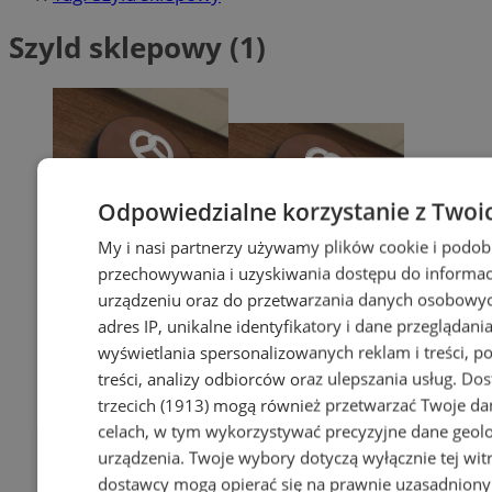
Szyld sklepowy (1)
Odpowiedzialne korzystanie z Twoi
My i nasi partnerzy używamy plików cookie i podob
przechowywania i uzyskiwania dostępu do informac
urządzeniu oraz do przetwarzania danych osobowych
adres IP, unikalne identyfikatory i dane przeglądania
wyświetlania spersonalizowanych reklam i treści, p
treści, analizy odbiorców oraz ulepszania usług.
Dos
trzecich (1913)
mogą również przetwarzać Twoje dan
celach, w tym wykorzystywać precyzyjne dane geolok
urządzenia. Twoje wybory dotyczą wyłącznie tej wit
dostawcy mogą opierać się na prawnie uzasadniony