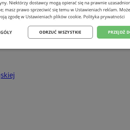
tryny. Niektórzy dostawcy mogą opierać się na prawnie uzasadnio
we
ie; masz prawo sprzeciwić się temu w
Ustawieniach reklam
. Może
twa energetyczne
woją zgodę w
Ustawieniach plików cookie
.
Polityka prywatności
EGÓŁY
ODRZUĆ WSZYSTKIE
PRZEJDŹ 
Wydajność
Targetowanie
Funkcjonalność
Ni
skiej
ezbędne
Wydajność
Targetowanie
Funkcjonalność
Niesklasyfikow
ie umożliwiają korzystanie z podstawowych funkcji strony internetowej, takich jak log
Bez niezbędnych plików cookie nie można prawidłowo korzystać ze strony internetowe
Provider
/
Okres
Opis
Domena
przechowywania
rudaslaska.com.pl
1 rok
Ten plik cookie przechowuje iden