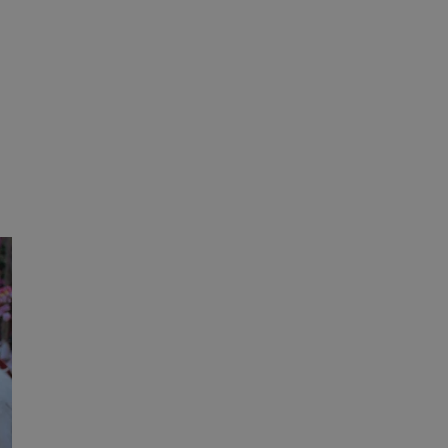
tyfikator sesji.
tyfikator sesji.
zez usługę Cookie-
eferencji
a pliki cookie. Jest
Cookie-Script.com
o przechowywania
watności dla ich
dane dotyczące
olityki i
ając, że ich
e w przyszłych
 celów
a, zapewniając, że
i, a ich dane są
przez witrynę
sług.
dostosowywalne