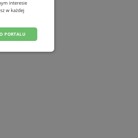
nym interesie
sz w każdej
DO PORTALU
esklasyfikowane
ane
owanie użytkownika i
j.
tyfikator sesji.