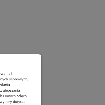
ywania i
danych osobowych,
etlania
az ulepszania
 i innych celach,
 wybory dotyczą