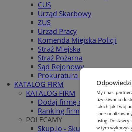
CUS
Urząd Skarbowy
ZUS
Urząd Pracy
Komenda Miejska Policji
Straż Miejska
Straż Pożarna
Sąd Rejonowy
Prokuratura Rejonowa
Odpowiedzia
KATALOG FIRM
KATALOG FIRM
My i nasi partne
uzyskiwania dost
Dodaj firmę do katalogu
takich jak Twój a
Ranking firm
spersonalizowanyc
POLECAMY
usług.
Dostawcy s
Skup.io - Skup nieruchomośc
w tym wykorzysty