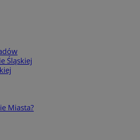
adów
e Śląskiej
kiej
ie Miasta?