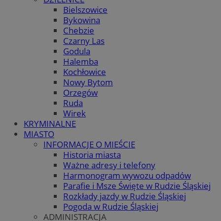
Bielszowice
Bykowina
Chebzie
Czarny Las
Godula
Halemba
Kochłowice
Nowy Bytom
Orzegów
Ruda
Wirek
KRYMINALNE
MIASTO
INFORMACJE O MIEŚCIE
Historia miasta
Ważne adresy i telefony
Harmonogram wywozu odpadów
Parafie i Msze Święte w Rudzie Śląskiej
Rozkłady jazdy w Rudzie Śląskiej
Pogoda w Rudzie Śląskiej
ADMINISTRACJA