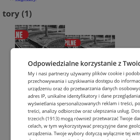
tory (1)
Odpowiedzialne korzystanie z Twoi
My i nasi partnerzy używamy plików cookie i podob
przechowywania i uzyskiwania dostępu do informac
urządzeniu oraz do przetwarzania danych osobowych
adres IP, unikalne identyfikatory i dane przeglądania
wyświetlania spersonalizowanych reklam i treści, p
treści, analizy odbiorców oraz ulepszania usług.
Dos
trzecich (1913)
mogą również przetwarzać Twoje dan
celach, w tym wykorzystywać precyzyjne dane geolok
urządzenia. Twoje wybory dotyczą wyłącznie tej wit