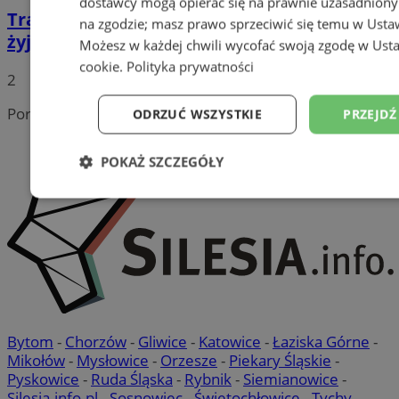
dostawcy mogą opierać się na prawnie uzasadniony
Tragedia na torach w Rudzie Śląskiej. Nie
na zgodzie; masz prawo sprzeciwić się temu w
Usta
żyje mężczyzna potrącony przez pociąg
Możesz w każdej chwili wycofać swoją zgodę w
Usta
cookie
.
Polityka prywatności
2
Portal należy do sieci
ODRZUĆ WSZYSTKIE
PRZEJDŹ
POKAŻ SZCZEGÓŁY
Niezbędne
Wydajność
Targetowanie
Niesklasyfikowane
Bytom
-
Chorzów
-
Gliwice
-
Katowice
-
Łaziska Górne
-
Mikołów
-
Mysłowice
-
Orzesze
-
Piekary Śląskie
-
Pyskowice
-
Ruda Śląska
-
Rybnik
-
Siemianowice
-
Silesia.info.pl
-
Sosnowiec
-
Świętochłowice
-
Tychy
-
Niezbędne
Wydajność
Targetowanie
Fun