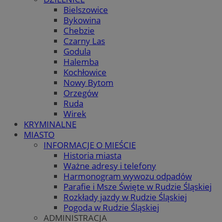
Bielszowice
Bykowina
Chebzie
Czarny Las
Godula
Halemba
Kochłowice
Nowy Bytom
Orzegów
Ruda
Wirek
KRYMINALNE
MIASTO
INFORMACJE O MIEŚCIE
Historia miasta
Ważne adresy i telefony
Harmonogram wywozu odpadów
Parafie i Msze Święte w Rudzie Śląskiej
Rozkłady jazdy w Rudzie Śląskiej
Pogoda w Rudzie Śląskiej
ADMINISTRACJA