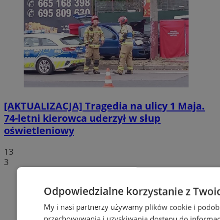
[AKTUALIZACJA] Tragedia na ulicy 1 Maja.
74-letni kierowca uderzył w słup
oświetleniowy
13
3
Odpowiedzialne korzystanie z Twoi
My i nasi partnerzy używamy plików cookie i podob
przechowywania i uzyskiwania dostępu do informac