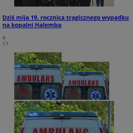
Dziś mija 19. rocznica tragicznego wypadku
na kopalni Halemba
4
17