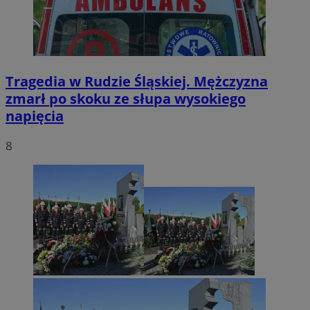
Tragedia w Rudzie Śląskiej. Mężczyzna
zmarł po skoku ze słupa wysokiego
napięcia
8