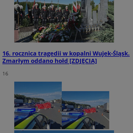
16. rocznica tragedii w kopalni Wujek-Śląsk.
Zmarłym oddano hołd [ZDJĘCIA]
16