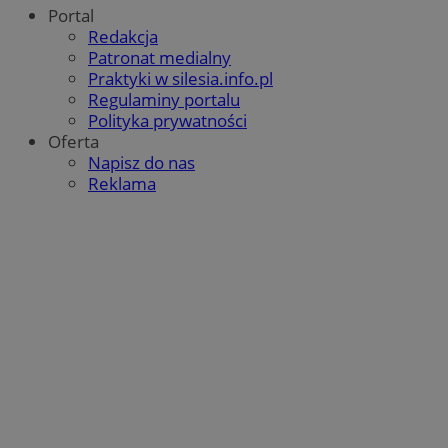
Portal
Redakcja
Patronat medialny
Praktyki w silesia.info.pl
Regulaminy portalu
Polityka prywatności
Oferta
Napisz do nas
Reklama
CookieScriptConsent
4 tygodnie 
CookieScript
rudaslaska.com.pl