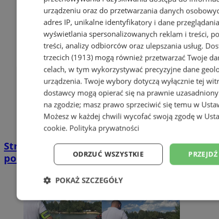
urządzeniu oraz do przetwarzania danych osobowych
adres IP, unikalne identyfikatory i dane przeglądania
wyświetlania spersonalizowanych reklam i treści, p
treści, analizy odbiorców oraz ulepszania usług.
Dos
trzecich (1913)
mogą również przetwarzać Twoje dan
celach, w tym wykorzystywać precyzyjne dane geolok
urządzenia. Twoje wybory dotyczą wyłącznie tej wit
dostawcy mogą opierać się na prawnie uzasadniony
na zgodzie; masz prawo sprzeciwić się temu w
Usta
Możesz w każdej chwili wycofać swoją zgodę w
Usta
cookie
.
Polityka prywatności
Strażacy z Rudy Śląskiej oddali hołd
ODRZUĆ WSZYSTKIE
PRZEJDŹ
poległym kolegom z Poznania
POKAŻ SZCZEGÓŁY
Niezbędne
Wydajność
Targetowanie