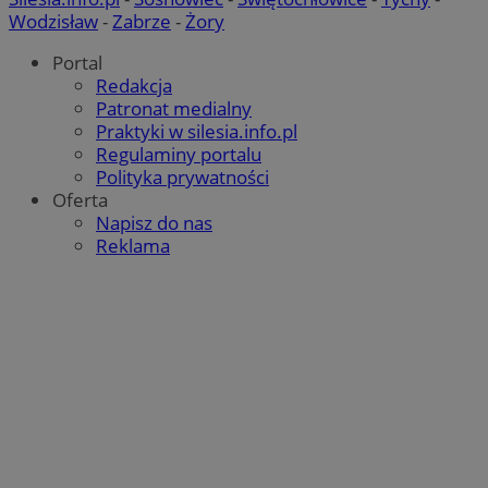
Provider
/
Okres
Wodzisław
-
Zabrze
-
Żory
Nazwa
Domena
przechowy
Portal
SessID
rudaslaska.com.pl
1 rok
Redakcja
Patronat medialny
Praktyki w silesia.info.pl
QeSessID
rudaslaska.com.pl
1 rok
Regulaminy portalu
Polityka prywatności
Oferta
MvSessID
rudaslaska.com.pl
1 rok
Napisz do nas
Reklama
CookieScriptConsent
4 tygodnie 
CookieScript
rudaslaska.com.pl
Pol
Google