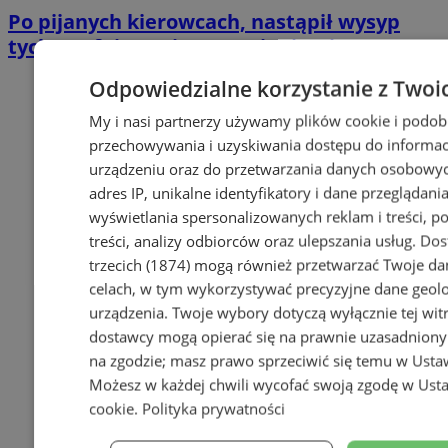
Po pijanych kierowcach, nastąpił wysyp
tych z cofniętymi uprawnieniami
Odpowiedzialne korzystanie z Twoi
My i nasi partnerzy używamy plików cookie i podob
przechowywania i uzyskiwania dostępu do informac
urządzeniu oraz do przetwarzania danych osobowych
adres IP, unikalne identyfikatory i dane przeglądania
wyświetlania spersonalizowanych reklam i treści, p
treści, analizy odbiorców oraz ulepszania usług.
Dos
trzecich (1874)
mogą również przetwarzać Twoje dan
celach, w tym wykorzystywać precyzyjne dane geolok
urządzenia. Twoje wybory dotyczą wyłącznie tej wit
dostawcy mogą opierać się na prawnie uzasadniony
na zgodzie; masz prawo sprzeciwić się temu w
Usta
Możesz w każdej chwili wycofać swoją zgodę w
Usta
cookie
.
Polityka prywatności