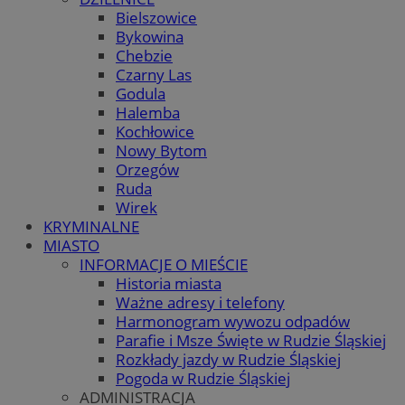
Bielszowice
Bykowina
Chebzie
Czarny Las
Godula
Halemba
Kochłowice
Nowy Bytom
Orzegów
Ruda
Wirek
KRYMINALNE
MIASTO
INFORMACJE O MIEŚCIE
Historia miasta
Ważne adresy i telefony
Harmonogram wywozu odpadów
Parafie i Msze Święte w Rudzie Śląskiej
Rozkłady jazdy w Rudzie Śląskiej
Pogoda w Rudzie Śląskiej
ADMINISTRACJA