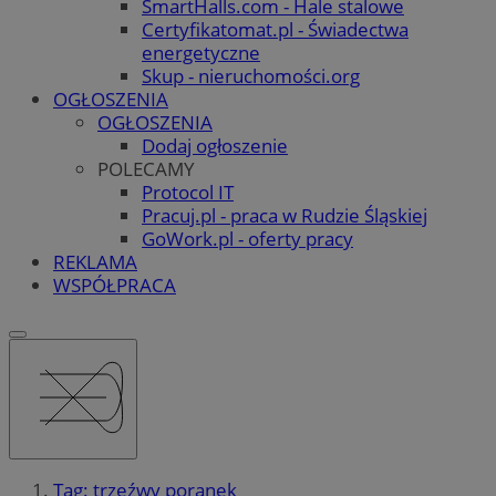
SmartHalls.com - Hale stalowe
Certyfikatomat.pl - Świadectwa
energetyczne
Skup - nieruchomości.org
OGŁOSZENIA
OGŁOSZENIA
Dodaj ogłoszenie
POLECAMY
Protocol IT
Pracuj.pl - praca w Rudzie Śląskiej
GoWork.pl - oferty pracy
REKLAMA
WSPÓŁPRACA
Tag: trzeźwy poranek