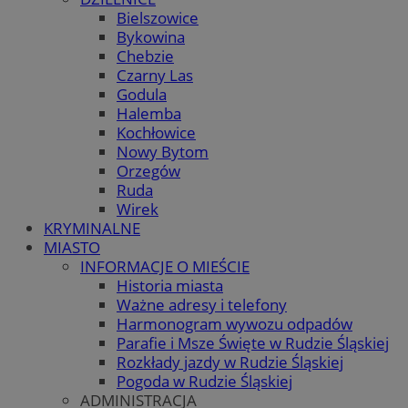
Bielszowice
Bykowina
Chebzie
Czarny Las
Godula
Halemba
Kochłowice
Nowy Bytom
Orzegów
Ruda
Wirek
KRYMINALNE
MIASTO
INFORMACJE O MIEŚCIE
Historia miasta
Ważne adresy i telefony
Harmonogram wywozu odpadów
Parafie i Msze Święte w Rudzie Śląskiej
Rozkłady jazdy w Rudzie Śląskiej
Pogoda w Rudzie Śląskiej
ADMINISTRACJA