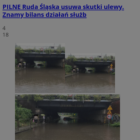
PILNE
Ruda Śląska usuwa skutki ulewy.
Znamy bilans działań służb
4
18