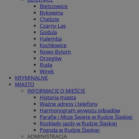
Bielszowice
Bykowina
Chebzie
Czarny Las
Godula
Halemba
Kochłowice
Nowy Bytom
Orzegów
Ruda
Wirek
KRYMINALNE
MIASTO
INFORMACJE O MIEŚCIE
Historia miasta
Ważne adresy i telefony
Harmonogram wywozu odpadów
Parafie i Msze Święte w Rudzie Śląskiej
Rozkłady jazdy w Rudzie Śląskiej
Pogoda w Rudzie Śląskiej
ADMINISTRACJA