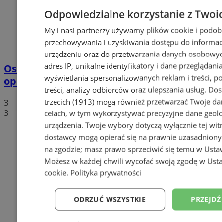
Odpowiedzialne korzystanie z Twoi
My i nasi partnerzy używamy plików cookie i podob
przechowywania i uzyskiwania dostępu do informac
urządzeniu oraz do przetwarzania danych osobowych
adres IP, unikalne identyfikatory i dane przeglądania
Ostrzeżenie 3. stopnia przed intensywnymi
wyświetlania spersonalizowanych reklam i treści, p
opadami. Miasto powołało sztab kryzysowy
treści, analizy odbiorców oraz ulepszania usług.
Dos
trzecich (1913)
mogą również przetwarzać Twoje dan
3
3
celach, w tym wykorzystywać precyzyjne dane geolok
urządzenia. Twoje wybory dotyczą wyłącznie tej wit
dostawcy mogą opierać się na prawnie uzasadniony
na zgodzie; masz prawo sprzeciwić się temu w
Usta
Możesz w każdej chwili wycofać swoją zgodę w
Usta
cookie
.
Polityka prywatności
ODRZUĆ WSZYSTKIE
PRZEJDŹ