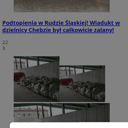
Podtopienia w Rudzie Śląskiej! Wiadukt w
dzielnicy Chebzie był całkowicie zalany!
22
3