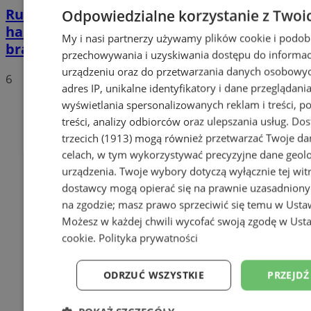
Ruda Śląska: Zmusił policjantów do
Odpowiedzialne korzystanie z Twoi
hamowania na A4. Słono zapłacił za
My i nasi partnerzy używamy plików cookie i podob
brawurę [FILM]
przechowywania i uzyskiwania dostępu do informac
urządzeniu oraz do przetwarzania danych osobowych
6
adres IP, unikalne identyfikatory i dane przeglądania
wyświetlania spersonalizowanych reklam i treści, p
treści, analizy odbiorców oraz ulepszania usług.
Dos
trzecich (1913)
mogą również przetwarzać Twoje dan
celach, w tym wykorzystywać precyzyjne dane geolok
urządzenia. Twoje wybory dotyczą wyłącznie tej wit
dostawcy mogą opierać się na prawnie uzasadniony
na zgodzie; masz prawo sprzeciwić się temu w
Usta
Możesz w każdej chwili wycofać swoją zgodę w
Usta
cookie
.
Polityka prywatności
ODRZUĆ WSZYSTKIE
PRZEJDŹ