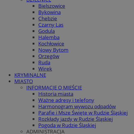
Bielszowice
Bykowina
Chebzie
Czarny Las
Godula
Halemba
Kochłowice
Nowy Bytom
Orzegów
Ruda
Wirek
KRYMINALNE
MIASTO
INFORMACJE O MIEŚCIE
Historia miasta
Ważne adresy i telefony
Harmonogram wywozu odpadów
Parafie i Msze Święte w Rudzie Śląskiej
Rozkłady jazdy w Rudzie Śląskiej
Pogoda w Rudzie Śląskiej
ADMINISTRACJA