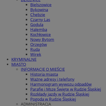
Bielszowice
Bykowina
Chebzie
Czarny Las
Godula
Halemba
Kochłowice
Nowy Bytom
Orzegów
Ruda
Wirek
KRYMINALNE
MIASTO
INFORMACJE O MIEŚCIE
Historia miasta
Ważne adresy i telefony
Harmonogram wywozu odpadów
Parafie i Msze Święte w Rudzie Śląskiej
Rozkłady jazdy w Rudzie Śląskiej
Pogoda w Rudzie Śląskiej
ADMINISTRACJA