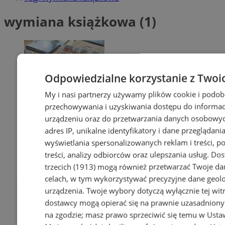
wymiana książkowa (1)
Odpowiedzialne korzystanie z Twoi
My i nasi partnerzy używamy plików cookie i podob
przechowywania i uzyskiwania dostępu do informac
urządzeniu oraz do przetwarzania danych osobowych
adres IP, unikalne identyfikatory i dane przeglądania
wyświetlania spersonalizowanych reklam i treści, p
treści, analizy odbiorców oraz ulepszania usług.
Dos
trzecich (1913)
mogą również przetwarzać Twoje dan
celach, w tym wykorzystywać precyzyjne dane geolok
urządzenia. Twoje wybory dotyczą wyłącznie tej wit
dostawcy mogą opierać się na prawnie uzasadniony
na zgodzie; masz prawo sprzeciwić się temu w
Usta