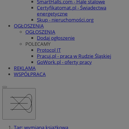
SmartHalls.com - Hale stalowe
Certyfikatomat.pl - Świadectwa
energetyczne
Skup - nieruchomości.org
OGŁOSZENIA
OGŁOSZENIA
Dodaj ogłoszenie
POLECAMY
Protocol IT
Pracuj.pl - praca w Rudzie Śląskiej
GoWork.pl - oferty pracy
REKLAMA
WSPÓŁPRACA
Tag: wymiana książkowa