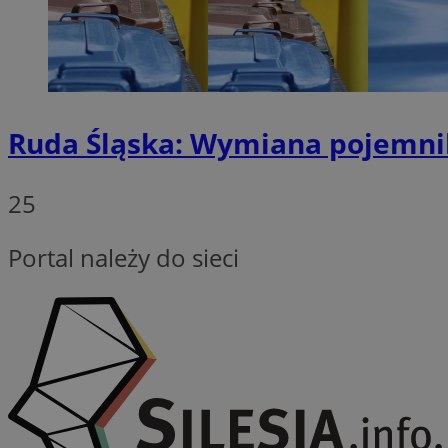
Provider
Nazwa
Domena
Ruda Śląska: Wymiana pojemnikó
Nazwa
Nazwa
ttwid
.tiktok.c
_clsk
_fbp
25
FCCDCF
Portal należy do sieci
MR
_ga
MUID
SM
_ga_ES69V3SCKQ