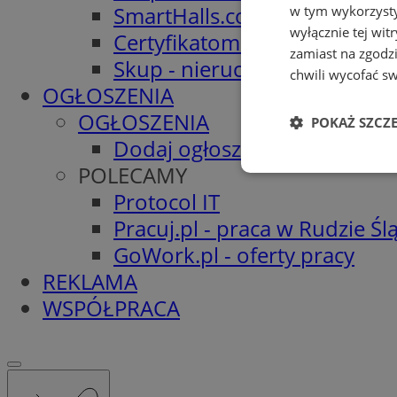
SmartHalls.com - Hale stalo
w tym wykorzysty
wyłącznie tej wi
Certyfikatomat.pl - Świadec
zamiast na zgodz
Skup - nieruchomości.org
chwili wycofać s
OGŁOSZENIA
OGŁOSZENIA
POKAŻ SZCZ
Dodaj ogłoszenie
POLECAMY
Niezbędne
Protocol IT
Pracuj.pl - praca w Rudzie Ślą
GoWork.pl - oferty pracy
REKLAMA
WSPÓŁPRACA
Ni
Niezbędne pliki cook
zarządzanie kontem. 
Nazwa