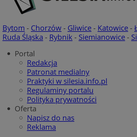
OAID
ANONCHK
Bytom
-
Chorzów
-
Gliwice
-
Katowice
-
MR
__eoi
Ruda Śląska
-
Rybnik
-
Siemianowice
-
S
MUID
Portal
_clck
Redakcja
Patronat medialny
YSC
_clsk
Praktyki w silesia.info.pl
Regulaminy portalu
SRM_B
Polityka prywatności
Oferta
VISITOR_INFO1_LIV
Napisz do nas
Reklama
__Secure-