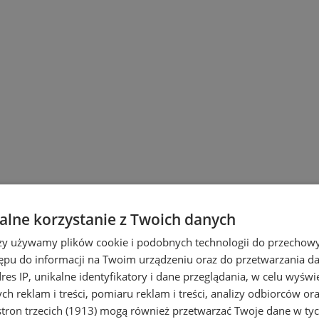
lne korzystanie z Twoich danych
rzy używamy plików cookie i podobnych technologii do przechow
ępu do informacji na Twoim urządzeniu oraz do przetwarzania 
dres IP, unikalne identyfikatory i dane przeglądania, w celu wyświ
h reklam i treści, pomiaru reklam i treści, analizy odbiorców or
i Ruda Śląska
tron trzecich (1913)
mogą również przetwarzać Twoje dane w tych