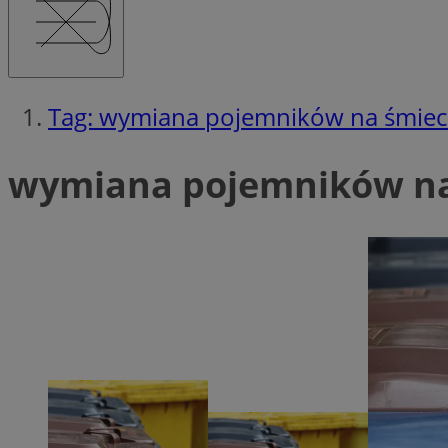
SessID
QeSessID
MvSessID
msToken
Tag: wymiana pojemników na śmiec
wymiana pojemników na 
__cf_bm
__cf_bm
VISITOR_PRIVACY_
CookieScriptConse