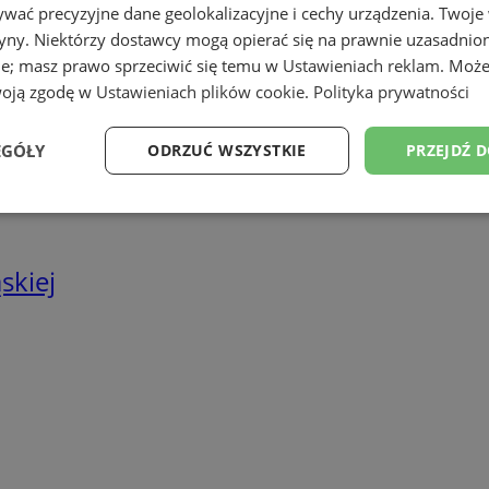
we
wać precyzyjne dane geolokalizacyjne i cechy urządzenia. Twoje
tryny. Niektórzy dostawcy mogą opierać się na prawnie uzasadnio
twa energetyczne
ie; masz prawo sprzeciwić się temu w
Ustawieniach reklam
. Może
woją zgodę w
Ustawieniach plików cookie
.
Polityka prywatności
EGÓŁY
ODRZUĆ WSZYSTKIE
PRZEJDŹ 
Wydajność
Targetowanie
Funkcjonalność
Ni
skiej
ezbędne
Wydajność
Targetowanie
Funkcjonalność
Niesklasyfikow
ie umożliwiają korzystanie z podstawowych funkcji strony internetowej, takich jak log
Bez niezbędnych plików cookie nie można prawidłowo korzystać ze strony internetowe
Provider
/
Okres
Opis
Domena
przechowywania