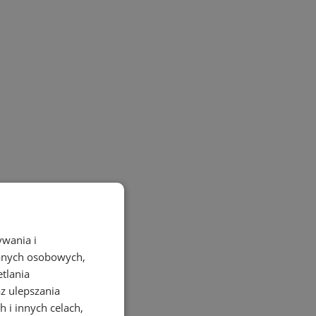
ywania i
danych osobowych,
etlania
az ulepszania
 i innych celach,