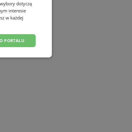
 wybory dotyczą
nym interesie
sz w każdej
DO PORTALU
esklasyfikowane
ane
owanie użytkownika i
j.