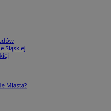
adów
e Śląskiej
kiej
ie Miasta?