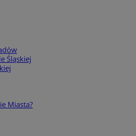
adów
e Śląskiej
kiej
ie Miasta?