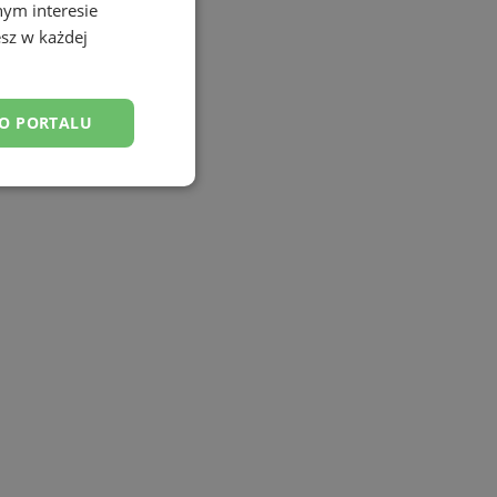
nym interesie
sz w każdej
DO PORTALU
esklasyfikowane
ane
owanie użytkownika i
j.
tyfikator sesji.