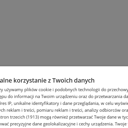
lne korzystanie z Twoich danych
rzy używamy plików cookie i podobnych technologii do przechow
ępu do informacji na Twoim urządzeniu oraz do przetwarzania 
dres IP, unikalne identyfikatory i dane przeglądania, w celu wyświ
h reklam i treści, pomiaru reklam i treści, analizy odbiorców or
tron trzecich (1913)
mogą również przetwarzać Twoje dane w tych
i Ruda Śląska
wać precyzyjne dane geolokalizacyjne i cechy urządzenia. Twoje