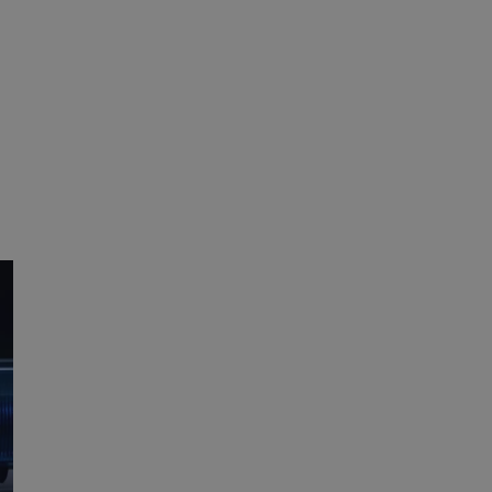
tyfikator sesji.
tyfikator sesji.
 celów
a, zapewniając, że
i, a ich dane są
przez witrynę
sług.
iania ludzi i botów.
ernetowej, ponieważ
aportów na temat
towej.
iania ludzi i botów.
ernetowej, ponieważ
aportów na temat
towej.
o przechowywania
watności dla ich
dane dotyczące
olityki i
ając, że ich
e w przyszłych
zez usługę Cookie-
eferencji
a pliki cookie. Jest