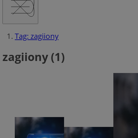
QeSessID
MvSessID
msToken
Tag: zagiiony
__cf_bm
zagiiony (1)
__cf_bm
VISITOR_PRIVACY_
CookieScriptConse