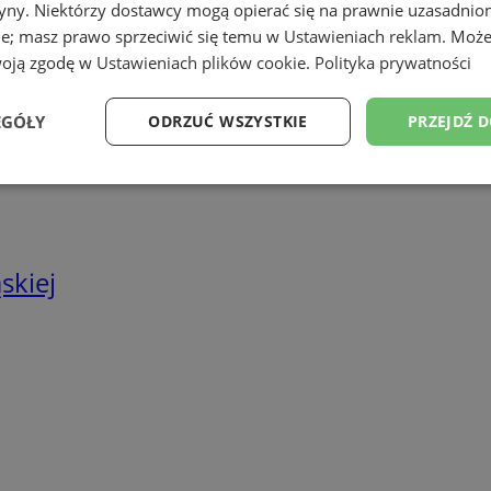
tryny. Niektórzy dostawcy mogą opierać się na prawnie uzasadnio
we
ie; masz prawo sprzeciwić się temu w
Ustawieniach reklam
. Może
twa energetyczne
woją zgodę w
Ustawieniach plików cookie
.
Polityka prywatności
EGÓŁY
ODRZUĆ WSZYSTKIE
PRZEJDŹ 
Wydajność
Targetowanie
Funkcjonalność
Ni
skiej
ezbędne
Wydajność
Targetowanie
Funkcjonalność
Niesklasyfikow
ie umożliwiają korzystanie z podstawowych funkcji strony internetowej, takich jak log
Bez niezbędnych plików cookie nie można prawidłowo korzystać ze strony internetowe
Provider
/
Okres
Opis
Domena
przechowywania
rudaslaska.com.pl
1 rok
Ten plik cookie przechowuje iden