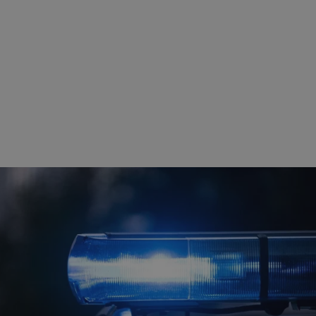
rudaslaska.com.pl
1 rok
Ten plik cookie przechowuje iden
rudaslaska.com.pl
1 rok
Ten plik cookie przechowuje iden
.tiktok.com
1 tydzień 3 dni
Ten plik cookie jest używany do
uwierzytelniania i bezpieczeństw
użytkownicy pozostają zalogowan
zabezpieczone, jak poruszać się 
internetową lub interakcji z jej u
30 minut
Ten plik cookie służy do rozróżn
Cloudflare Inc.
Jest to korzystne dla strony int
.x.com
umożliwia tworzenie ważnych r
korzystania z jej witryny interne
29 minut 59
Ten plik cookie służy do rozróżn
Cloudflare Inc.
sekund
Jest to korzystne dla strony int
.twitter.com
umożliwia tworzenie ważnych r
korzystania z jej witryny interne
Polityce prywatności Google
METADATA
5 miesięcy 4
Ten plik cookie jest używany d
YouTube
tygodnie
zgody użytkownika i wyboru pry
.youtube.com
interakcji z witryną. Rejestruje 
zgody odwiedzającego na różne p
ustawienia prywatności, zapewni
preferencje zostaną uhonorowan
sesjach.
nt
4 tygodnie 2 dni
Ten plik cookie jest używany pr
CookieScript
Script.com do zapamiętywania pr
rudaslaska.com.pl
dotyczących zgody użytkownika n