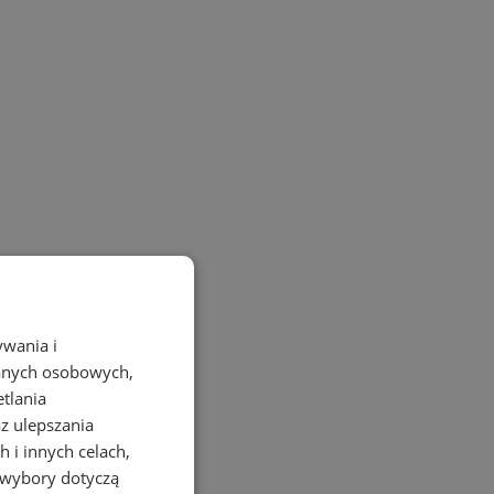
ywania i
danych osobowych,
etlania
az ulepszania
 i innych celach,
 wybory dotyczą