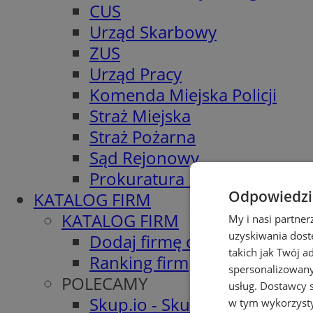
CUS
Urząd Skarbowy
ZUS
Urząd Pracy
Komenda Miejska Policji
Straż Miejska
Straż Pożarna
Sąd Rejonowy
Prokuratura Rejonowa
Odpowiedzia
KATALOG FIRM
KATALOG FIRM
My i nasi partne
uzyskiwania dost
Dodaj firmę do katalogu
takich jak Twój a
Ranking firm
spersonalizowanyc
POLECAMY
usług.
Dostawcy s
Skup.io - Skup nieruchomośc
w tym wykorzysty