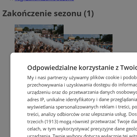
Zakończenie sezonu (1)
Odpowiedzialne korzystanie z Twoi
My i nasi partnerzy używamy plików cookie i podob
przechowywania i uzyskiwania dostępu do informac
urządzeniu oraz do przetwarzania danych osobowych
adres IP, unikalne identyfikatory i dane przeglądania
wyświetlania spersonalizowanych reklam i treści, p
treści, analizy odbiorców oraz ulepszania usług.
Dos
trzecich (1913)
mogą również przetwarzać Twoje dan
celach, w tym wykorzystywać precyzyjne dane geolok
urządzenia. Twoje wybory dotyczą wyłącznie tej wit