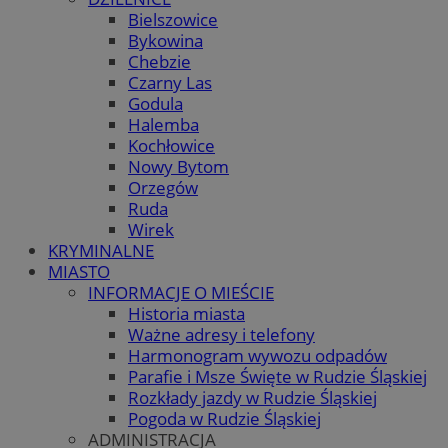
Bielszowice
Bykowina
Chebzie
Czarny Las
Godula
Halemba
Kochłowice
Nowy Bytom
Orzegów
Ruda
Wirek
KRYMINALNE
MIASTO
INFORMACJE O MIEŚCIE
Historia miasta
Ważne adresy i telefony
Harmonogram wywozu odpadów
Parafie i Msze Święte w Rudzie Śląskiej
Rozkłady jazdy w Rudzie Śląskiej
Pogoda w Rudzie Śląskiej
ADMINISTRACJA