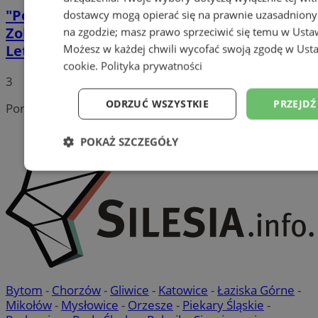
"Pożegnanie lata z MOSiR Ruda Śląska”.
dostawcy mogą opierać się na prawnie uzasadniony
Zobaczcie, jak bawiliśmy się na Basenie
na zgodzie; masz prawo sprzeciwić się temu w
Usta
Letnim!
Możesz w każdej chwili wycofać swoją zgodę w
Usta
cookie
.
Polityka prywatności
3
ODRZUĆ WSZYSTKIE
PRZEJDŹ
Portal należy do sieci
POKAŻ SZCZEGÓŁY
Niezbędne
Wydajność
Targetowanie
Niesklasyfikowane
Bytom
-
Chorzów
-
Gliwice
-
Katowice
-
Łaziska Górne
-
Mikołów
-
Mysłowice
-
Orzesze
-
Piekary Śląskie
-