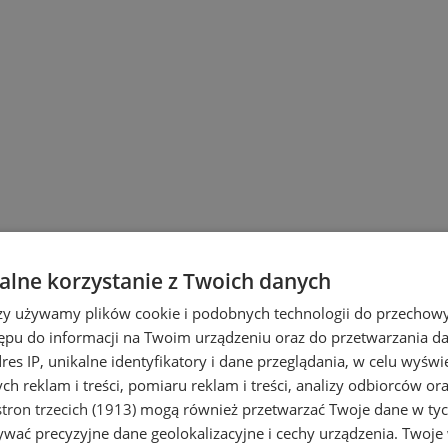
lne korzystanie z Twoich danych
rzy używamy plików cookie i podobnych technologii do przechow
ępu do informacji na Twoim urządzeniu oraz do przetwarzania 
dres IP, unikalne identyfikatory i dane przeglądania, w celu wyświ
h reklam i treści, pomiaru reklam i treści, analizy odbiorców or
tron trzecich (1913)
mogą również przetwarzać Twoje dane w tych
i Ruda Śląska
wać precyzyjne dane geolokalizacyjne i cechy urządzenia. Twoje