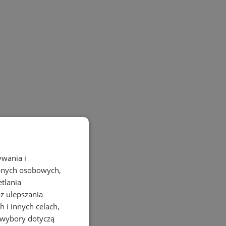
ywania i
danych osobowych,
etlania
az ulepszania
 i innych celach,
 wybory dotyczą