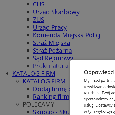
CUS
Urząd Skarbowy
ZUS
Urząd Pracy
Komenda Miejska Policji
Straż Miejska
Straż Pożarna
Sąd Rejonowy
Prokuratura Rejonowa
Odpowiedzia
KATALOG FIRM
KATALOG FIRM
My i nasi partne
uzyskiwania dost
Dodaj firmę do katalogu
takich jak Twój a
Ranking firm
spersonalizowanyc
POLECAMY
usług.
Dostawcy s
Skup.io - Skup nieruchomośc
w tym wykorzysty