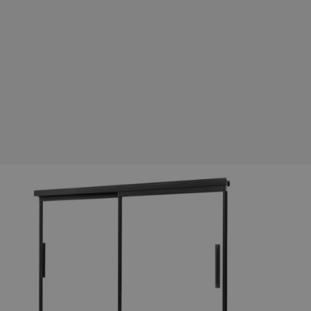
rudaslaska.com.pl
1 rok
Ten plik cookie przechowuje iden
rudaslaska.com.pl
1 rok
Ten plik cookie przechowuje iden
.tiktok.com
1 tydzień 3 dni
Ten plik cookie jest używany do
uwierzytelniania i bezpieczeństw
użytkownicy pozostają zalogowan
zabezpieczone, jak poruszać się 
internetową lub interakcji z jej u
30 minut
Ten plik cookie służy do rozróżn
Cloudflare Inc.
Jest to korzystne dla strony int
.x.com
umożliwia tworzenie ważnych r
korzystania z jej witryny interne
29 minut 59
Ten plik cookie służy do rozróżn
Cloudflare Inc.
sekund
Jest to korzystne dla strony int
.twitter.com
umożliwia tworzenie ważnych r
korzystania z jej witryny interne
Polityce prywatności Google
METADATA
5 miesięcy 4
Ten plik cookie jest używany d
YouTube
tygodnie
zgody użytkownika i wyboru pry
.youtube.com
interakcji z witryną. Rejestruje 
zgody odwiedzającego na różne p
ustawienia prywatności, zapewni
preferencje zostaną uhonorowan
sesjach.
nt
4 tygodnie 2 dni
Ten plik cookie jest używany pr
CookieScript
Script.com do zapamiętywania pr
rudaslaska.com.pl
dotyczących zgody użytkownika n