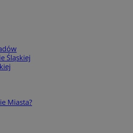
adów
e Śląskiej
kiej
ie Miasta?