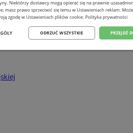
tryny. Niektórzy dostawcy mogą opierać się na prawnie uzasadnio
we
ie; masz prawo sprzeciwić się temu w
Ustawieniach reklam
. Może
twa energetyczne
woją zgodę w
Ustawieniach plików cookie
.
Polityka prywatności
EGÓŁY
ODRZUĆ WSZYSTKIE
PRZEJDŹ 
Wydajność
Targetowanie
Funkcjonalność
Ni
skiej
ezbędne
Wydajność
Targetowanie
Funkcjonalność
Niesklasyfikow
ie umożliwiają korzystanie z podstawowych funkcji strony internetowej, takich jak log
Bez niezbędnych plików cookie nie można prawidłowo korzystać ze strony internetowe
Provider
/
Okres
Opis
Domena
przechowywania
rudaslaska.com.pl
1 rok
Ten plik cookie przechowuje iden