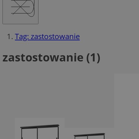
QeSessID
MvSessID
msToken
Tag: zastostowanie
__cf_bm
zastostowanie (1)
__cf_bm
VISITOR_PRIVACY_
CookieScriptConse