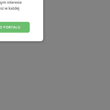
nym interesie
sz w każdej
DO PORTALU
esklasyfikowane
ane
owanie użytkownika i
j.
tyfikator sesji.