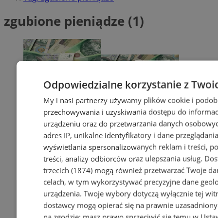
zgubione pieniądze (1)
Odpowiedzialne korzystanie z Twoi
My i nasi partnerzy używamy plików cookie i podob
przechowywania i uzyskiwania dostępu do informac
urządzeniu oraz do przetwarzania danych osobowych
adres IP, unikalne identyfikatory i dane przeglądania
wyświetlania spersonalizowanych reklam i treści, p
treści, analizy odbiorców oraz ulepszania usług.
Dos
trzecich (1874)
mogą również przetwarzać Twoje dan
celach, w tym wykorzystywać precyzyjne dane geolok
urządzenia. Twoje wybory dotyczą wyłącznie tej wit
dostawcy mogą opierać się na prawnie uzasadniony
na zgodzie; masz prawo sprzeciwić się temu w
Usta