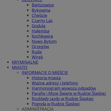
Bielszowice
Bykowina
Chebzie
Czarny Las
Godula
Halemba
Kochłowice
Nowy Bytom
Orzegów
Ruda
Wirek
KRYMINALNE
MIASTO
INFORMACJE O MIEŚCIE
Historia miasta
Ważne adresy i telefony
Harmonogram wywozu odpadów
Parafie i Msze Święte w Rudzie Śląskiej
Rozkłady jazdy w Rudzie Śląskiej
Pogoda w Rudzie Śląskiej
ADMINISTRACJA