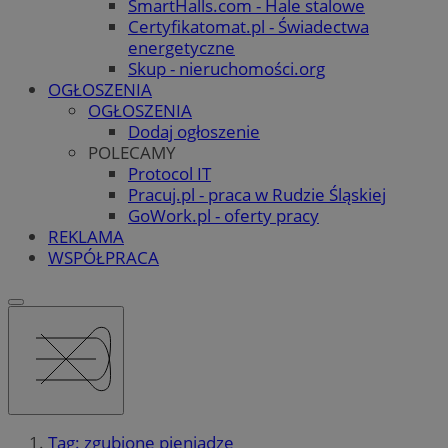
SmartHalls.com - Hale stalowe
Certyfikatomat.pl - Świadectwa
energetyczne
Skup - nieruchomości.org
OGŁOSZENIA
OGŁOSZENIA
Dodaj ogłoszenie
POLECAMY
Protocol IT
Pracuj.pl - praca w Rudzie Śląskiej
GoWork.pl - oferty pracy
REKLAMA
WSPÓŁPRACA
Tag: zgubione pieniądze