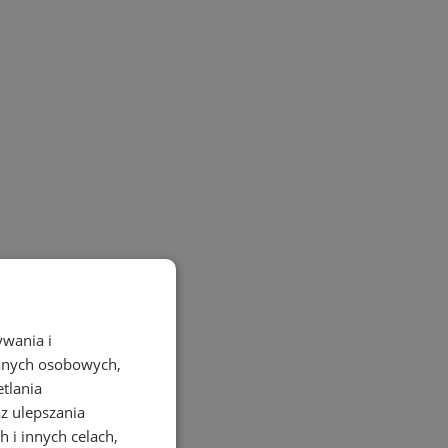
ywania i
danych osobowych,
etlania
az ulepszania
 i innych celach,