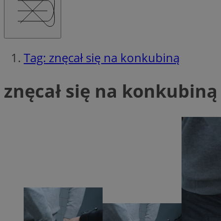
SessID
QeSessID
MvSessID
msToken
Tag: znęcał się na konkubiną
znęcał się na konkubiną 
__cf_bm
__cf_bm
VISITOR_PRIVACY_
CookieScriptConse