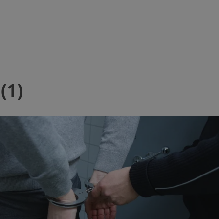
rudaslaska.com.pl
1 rok
Ten plik cookie przechowuje iden
rudaslaska.com.pl
1 rok
Ten plik cookie przechowuje iden
rudaslaska.com.pl
1 rok
Ten plik cookie przechowuje iden
.tiktok.com
1 tydzień 3 dni
Ten plik cookie jest używany do
uwierzytelniania i bezpieczeństw
użytkownicy pozostają zalogowan
zabezpieczone, jak poruszać się 
internetową lub interakcji z jej u
(1)
30 minut
Ten plik cookie służy do rozróżn
Cloudflare Inc.
Jest to korzystne dla strony int
.x.com
umożliwia tworzenie ważnych r
korzystania z jej witryny interne
29 minut 59
Ten plik cookie służy do rozróżn
Cloudflare Inc.
sekund
Jest to korzystne dla strony int
.twitter.com
umożliwia tworzenie ważnych r
korzystania z jej witryny interne
Polityce prywatności Google
METADATA
5 miesięcy 4
Ten plik cookie jest używany d
YouTube
tygodnie
zgody użytkownika i wyboru pry
.youtube.com
interakcji z witryną. Rejestruje 
zgody odwiedzającego na różne p
ustawienia prywatności, zapewni
preferencje zostaną uhonorowan
sesjach.
nt
4 tygodnie 2 dni
Ten plik cookie jest używany pr
CookieScript