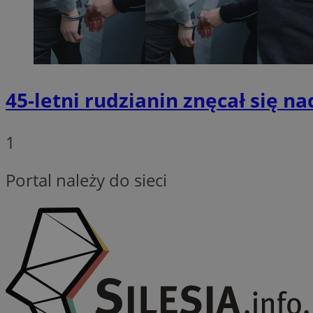
Provider
Nazwa
Domena
45-letni rudzianin znęcał się n
Nazwa
Nazwa
ttwid
.tiktok.c
_clsk
_fbp
1
FCCDCF
Portal należy do sieci
MR
_ga
MUID
SM
_ga_ES69V3SCKQ