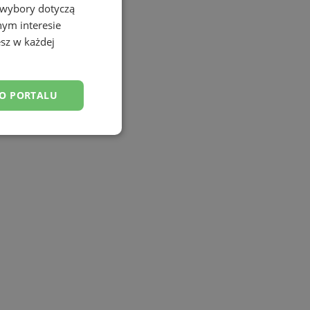
 wybory dotyczą
nym interesie
sz w każdej
DO PORTALU
esklasyfikowane
ane
owanie użytkownika i
j.