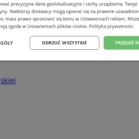
we
wać precyzyjne dane geolokalizacyjne i cechy urządzenia. Twoje
tryny. Niektórzy dostawcy mogą opierać się na prawnie uzasadnio
twa energetyczne
ie; masz prawo sprzeciwić się temu w
Ustawieniach reklam
. Może
woją zgodę w
Ustawieniach plików cookie
.
Polityka prywatności
EGÓŁY
ODRZUĆ WSZYSTKIE
PRZEJDŹ 
Wydajność
Targetowanie
Funkcjonalność
Ni
skiej
ezbędne
Wydajność
Targetowanie
Funkcjonalność
Niesklasyfikow
ie umożliwiają korzystanie z podstawowych funkcji strony internetowej, takich jak log
Bez niezbędnych plików cookie nie można prawidłowo korzystać ze strony internetowe
Provider
/
Okres
Opis
Domena
przechowywania