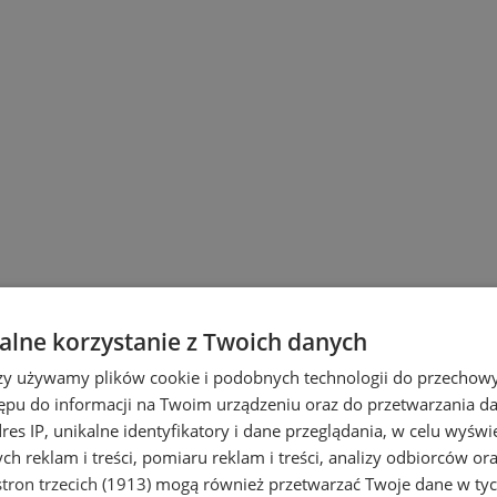
lne korzystanie z Twoich danych
rzy używamy plików cookie i podobnych technologii do przechow
ępu do informacji na Twoim urządzeniu oraz do przetwarzania 
dres IP, unikalne identyfikatory i dane przeglądania, w celu wyświ
h reklam i treści, pomiaru reklam i treści, analizy odbiorców or
i Ruda Śląska
tron trzecich (1913)
mogą również przetwarzać Twoje dane w tych