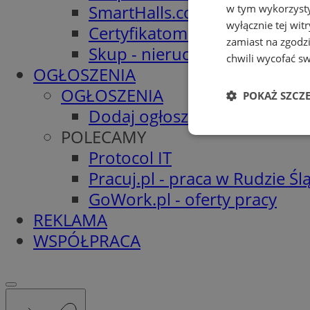
SmartHalls.com - Hale stalo
w tym wykorzysty
wyłącznie tej wi
Certyfikatomat.pl - Świadec
zamiast na zgodz
Skup - nieruchomości.org
chwili wycofać s
OGŁOSZENIA
OGŁOSZENIA
POKAŻ SZCZ
Dodaj ogłoszenie
POLECAMY
Niezbędne
Protocol IT
Pracuj.pl - praca w Rudzie Ślą
GoWork.pl - oferty pracy
REKLAMA
WSPÓŁPRACA
Ni
Niezbędne pliki cook
zarządzanie kontem. 
Nazwa