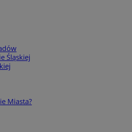
adów
e Śląskiej
kiej
ie Miasta?