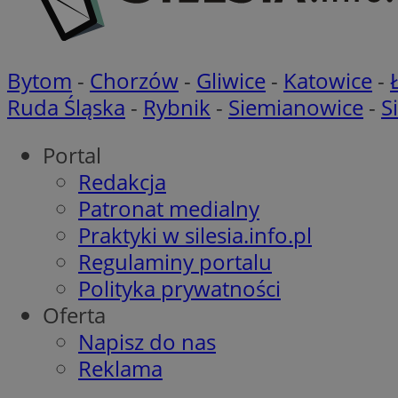
OAID
ANONCHK
Bytom
-
Chorzów
-
Gliwice
-
Katowice
-
MR
__eoi
Ruda Śląska
-
Rybnik
-
Siemianowice
-
S
MUID
Portal
_clck
Redakcja
Patronat medialny
YSC
_clsk
Praktyki w silesia.info.pl
Regulaminy portalu
SRM_B
Polityka prywatności
Oferta
VISITOR_INFO1_LIV
Napisz do nas
Reklama
__Secure-