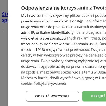
Odpowiedzialne korzystanie z Twoi
Stowarzyszenie Wrazidlok zaprasza na
My i nasi partnerzy używamy plików cookie i podob
spacer pomiędzy familokami!
przechowywania i uzyskiwania dostępu do informac
urządzeniu oraz do przetwarzania danych osobowych
1
adres IP, unikalne identyfikatory i dane przeglądania
wyświetlania spersonalizowanych reklam i treści, p
treści, analizy odbiorców oraz ulepszania usług.
Dos
trzecich (1913)
mogą również przetwarzać Twoje dan
celach, w tym wykorzystywać precyzyjne dane geolok
urządzenia. Twoje wybory dotyczą wyłącznie tej wit
dostawcy mogą opierać się na prawnie uzasadniony
na zgodzie; masz prawo sprzeciwić się temu w
Usta
Możesz w każdej chwili wycofać swoją zgodę w
Usta
cookie
.
Polityka prywatności
ODRZUĆ WSZYSTKIE
PRZEJDŹ