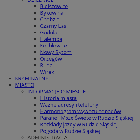
Bielszowice
Bykowina
Chebzie
Czarny Las
Godula
Halemba
Kochłowice
Nowy Bytom
Orzegów
Ruda
Wirek
KRYMINALNE
MIASTO
INFORMACJE O MIEŚCIE
Historia miasta
Ważne adresy i telefony
Harmonogram wywozu odpadów
Parafie i Msze Święte w Rudzie Śląskiej
Rozkłady jazdy w Rudzie Śląskiej
Pogoda w Rudzie Śląskiej
ADMINISTRACJA