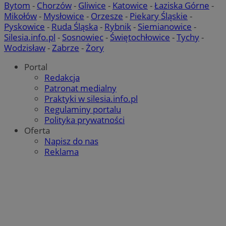
Bytom
-
Chorzów
-
Gliwice
-
Katowice
-
Łaziska Górne
-
Mikołów
-
Mysłowice
-
Orzesze
-
Piekary Śląskie
-
Pyskowice
-
Ruda Śląska
-
Rybnik
-
Siemianowice
-
QeSessID
rudaslaska.com.pl
1 rok
Silesia.info.pl
-
Sosnowiec
-
Świętochłowice
-
Tychy
-
Wodzisław
-
Zabrze
-
Żory
Portal
MvSessID
rudaslaska.com.pl
1 rok
Redakcja
Patronat medialny
Praktyki w silesia.info.pl
msToken
.tiktok.com
1 tydzień 3
Regulaminy portalu
Polityka prywatności
Oferta
Napisz do nas
Reklama
Pol
Google