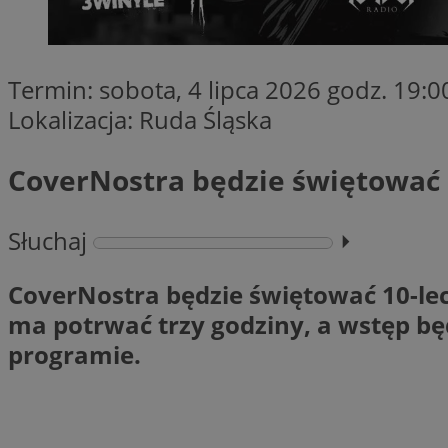
Nazwa
ttwid
.tiktok.c
_clsk
__gads
Termin: sobota, 4 lipca 2026 godz. 19:0
_clsk
IDE
Lokalizacja:
Ruda Śląska
CoverNostra będzie świętować 1
_clck
VISITOR_INFO1_LIV
Słuchaj
⏵︎
_ga_ES69V3SCKQ
_fbp
CoverNostra będzie świętować 10-lec
__gpi
ma potrwać trzy godziny, a wstęp bę
__Secure-YNID
programie.
OAID
YSC