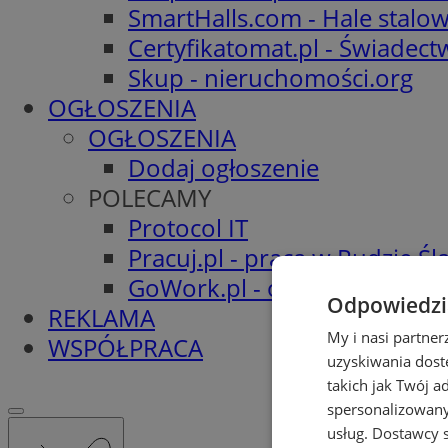
SmartHalls.com - Hale stalo
Certyfikatomat.pl - Świadec
Skup - nieruchomości.org
OGŁOSZENIA
OGŁOSZENIA
Dodaj ogłoszenie
POLECAMY
Protocol IT
Pracuj.pl - praca w Rudzie Ślą
GoWork.pl - oferty pracy
Odpowiedzia
REKLAMA
My i nasi partne
WSPÓŁPRACA
uzyskiwania dost
takich jak Twój a
spersonalizowanyc
usług.
Dostawcy s