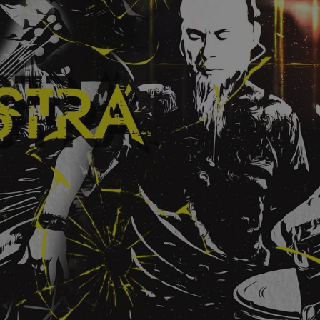
tyfikator sesji.
tyfikator sesji.
tyfikator sesji.
zez usługę Cookie-
eferencji
a pliki cookie. Jest
Cookie-Script.com
o przechowywania
watności dla ich
dane dotyczące
olityki i
ając, że ich
e w przyszłych
 celów
a, zapewniając, że
i, a ich dane są
przez witrynę
sług.