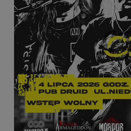
SessID
QeSessID
MvSessID
CookieScriptConse
VISITOR_PRIVACY_
msToken
Provider
Nazwa
Domena
Nazwa