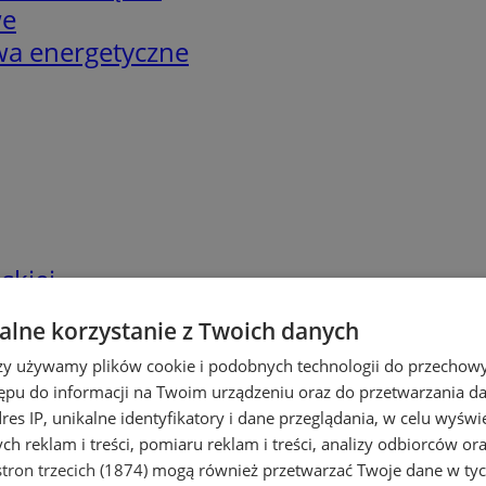
we
twa energetyczne
skiej
lne korzystanie z Twoich danych
rzy używamy plików cookie i podobnych technologii do przechow
ępu do informacji na Twoim urządzeniu oraz do przetwarzania 
dres IP, unikalne identyfikatory i dane przeglądania, w celu wyświ
h reklam i treści, pomiaru reklam i treści, analizy odbiorców or
tron trzecich (1874)
mogą również przetwarzać Twoje dane w tych