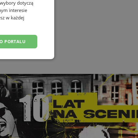
 wybory dotyczą
nym interesie
sz w każdej
DO PORTALU
skiej
esklasyfikowane
ane
owanie użytkownika i
j.