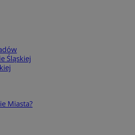
adów
e Śląskiej
kiej
ie Miasta?