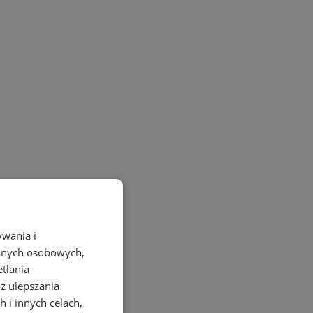
ywania i
danych osobowych,
etlania
az ulepszania
 i innych celach,