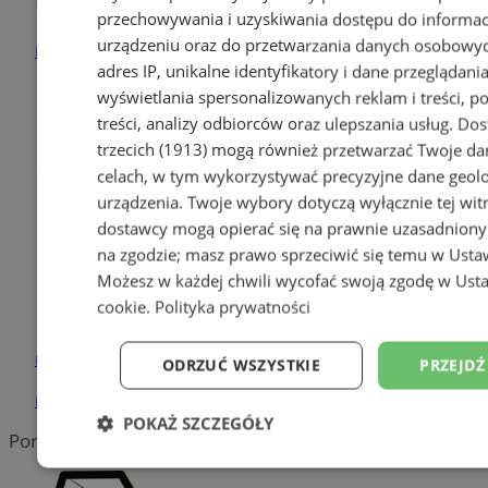
Pozostałe firmy w kategorii
przechowywania i uzyskiwania dostępu do informac
urządzeniu oraz do przetwarzania danych osobowych
reklama
adres IP, unikalne identyfikatory i dane przeglądania
wyświetlania spersonalizowanych reklam i treści, p
Ekspert Biuro Rachunkowe
treści, analizy odbiorców oraz ulepszania usług.
Dos
Internetowy sklep motoryzacyjny
trzecich (1913)
mogą również przetwarzać Twoje dan
Fizjoterapia Ruda Śląska
celach, w tym wykorzystywać precyzyjne dane geolok
urządzenia. Twoje wybory dotyczą wyłącznie tej wit
Klimatyzacje - Pompy ciepła
dostawcy mogą opierać się na prawnie uzasadniony
Książeczka sanepidowska
na zgodzie; masz prawo sprzeciwić się temu w
Usta
Największy sklep z częściami
online!
Możesz w każdej chwili wycofać swoją zgodę w
Usta
cookie
.
Polityka prywatności
Tradycyjna polska pizza
reklama
ODRZUĆ WSZYSTKIE
PRZEJDŹ
reklama
POKAŻ SZCZEGÓŁY
Portal należy do sieci
Niezbędne
Wydajność
Targetowanie