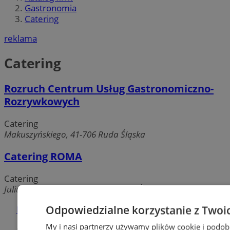
Gastronomia
Catering
reklama
Catering
Rozruch Centrum Usług Gastronomiczno-
Rozrywkowych
Catering
Makuszyńskiego, 41-706 Ruda Śląska
Catering ROMA
Catering
Juliusza Słowackiego, 41-710 Ruda Śląska
Odpowiedzialne korzystanie z Twoi
Dodaj firmę
My i nasi partnerzy używamy plików cookie i podob