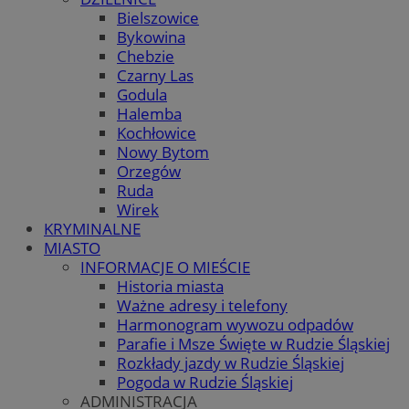
Bielszowice
Bykowina
Chebzie
Czarny Las
Godula
Halemba
Kochłowice
Nowy Bytom
Orzegów
Ruda
Wirek
KRYMINALNE
MIASTO
INFORMACJE O MIEŚCIE
Historia miasta
Ważne adresy i telefony
Harmonogram wywozu odpadów
Parafie i Msze Święte w Rudzie Śląskiej
Rozkłady jazdy w Rudzie Śląskiej
Pogoda w Rudzie Śląskiej
ADMINISTRACJA