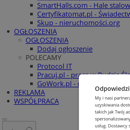
SmartHalls.com - Hale stalo
Certyfikatomat.pl - Świadec
Skup - nieruchomości.org
OGŁOSZENIA
OGŁOSZENIA
Dodaj ogłoszenie
POLECAMY
Protocol IT
Pracuj.pl - praca w Rudzie Ślą
GoWork.pl - oferty pracy
Odpowiedzia
REKLAMA
My i nasi partne
WSPÓŁPRACA
uzyskiwania dost
takich jak Twój a
spersonalizowanyc
usług.
Dostawcy s