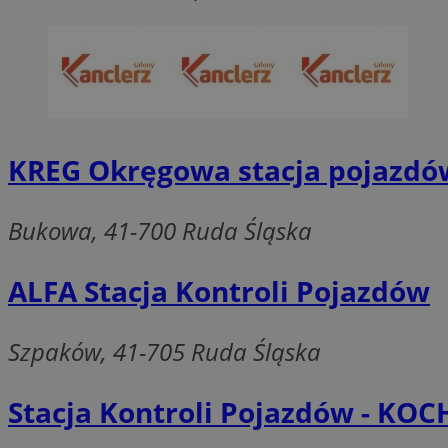
Provider
Nazwa
Domena
Nazwa
Nazwa
ttwid
.tiktok.c
KREG Okręgowa stacja pojazdó
_clsk
_fbp
Bukowa, 41-700 Ruda Śląska
FCCDCF
MR
ALFA Stacja Kontroli Pojazdów
_ga
MUID
Szpaków, 41-705 Ruda Śląska
Stacja Kontroli Pojazdów - KO
SM
_ga_ES69V3SCKQ