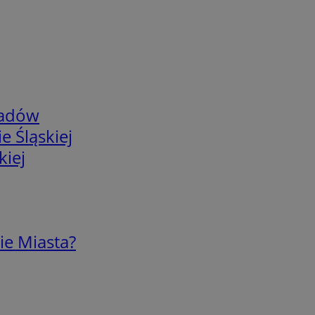
adów
e Śląskiej
kiej
ie Miasta?