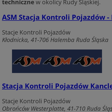
techniczne
w okolicy Rudy Śląskiej.
SessID
QeSessID
ASM Stacja Kontroli Pojazdów 
MvSessID
msToken
Stacje Kontroli Pojazdów
Kłodnicka, 41-706 Halemba Ruda Śląska
__cf_bm
__cf_bm
VISITOR_PRIVACY_
Stacja Kontroli Pojazdów Kancl
Stacje Kontroli Pojazdów
Obrońców Westerplatte, 41-710 Ruda Ślą
CookieScriptConse