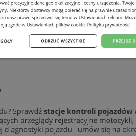
wać precyzyjne dane geolokalizacyjne i cechy urządzenia. Twoje
tryny. Niektórzy dostawcy mogą opierać się na prawnie uzasadnio
ie; masz prawo sprzeciwić się temu w
Ustawieniach reklam
. Może
woją zgodę w
Ustawieniach plików cookie
.
Polityka prywatności
EGÓŁY
ODRZUĆ WSZYSTKIE
PRZEJDŹ 
Wydajność
Targetowanie
Funkcjonalność
Ni
w
ezbędne
Wydajność
Targetowanie
Funkcjonalność
Niesklasyfikow
azdu? Sprawdź
stacje kontroli pojazdów
ie umożliwiają korzystanie z podstawowych funkcji strony internetowej, takich jak log
ących przeglądy rejestracyjne motocykl
Bez niezbędnych plików cookie nie można prawidłowo korzystać ze strony internetowe
ej diagnostyki pojazdu i umów się na ok
Provider
/
Okres
Opis
Domena
przechowywania