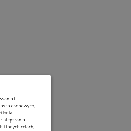
ywania i
danych osobowych,
etlania
az ulepszania
 i innych celach,