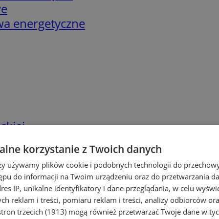
we
twa energetyczne
skiej
lne korzystanie z Twoich danych
rzy używamy plików cookie i podobnych technologii do przechow
ępu do informacji na Twoim urządzeniu oraz do przetwarzania 
dres IP, unikalne identyfikatory i dane przeglądania, w celu wyświ
h reklam i treści, pomiaru reklam i treści, analizy odbiorców or
tron trzecich (1913)
mogą również przetwarzać Twoje dane w tych