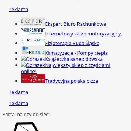
reklama
Ekspert Biuro Rachunkowe
Internetowy sklep motoryzacyjny
Fizjoterapia Ruda Śląska
Klimatyzacje - Pompy ciepła
Książeczka sanepidowska
Największy sklep z częściami
online!
Tradycyjna polska pizza
reklama
reklama
Portal należy do sieci