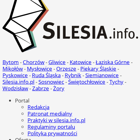
Bytom
-
Chorzów
-
Gliwice
-
Katowice
-
Łaziska Górne
-
Mikołów
-
Mysłowice
-
Orzesze
-
Piekary Śląskie
-
Pyskowice
-
Ruda Śląska
-
Rybnik
-
Siemianowice
-
Silesia.info.pl
-
Sosnowiec
-
Świętochłowice
-
Tychy
-
Wodzisław
-
Zabrze
-
Żory
Portal
Redakcja
Patronat medialny
Praktyki w silesia.info.pl
Regulaminy portalu
Polityka prywatności
Oferta