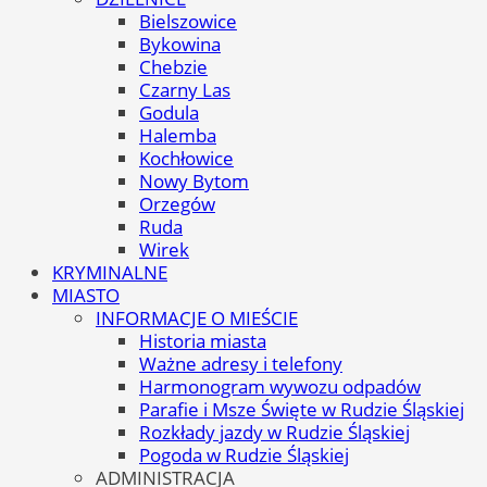
Bielszowice
Bykowina
Chebzie
Czarny Las
Godula
Halemba
Kochłowice
Nowy Bytom
Orzegów
Ruda
Wirek
KRYMINALNE
MIASTO
INFORMACJE O MIEŚCIE
Historia miasta
Ważne adresy i telefony
Harmonogram wywozu odpadów
Parafie i Msze Święte w Rudzie Śląskiej
Rozkłady jazdy w Rudzie Śląskiej
Pogoda w Rudzie Śląskiej
ADMINISTRACJA