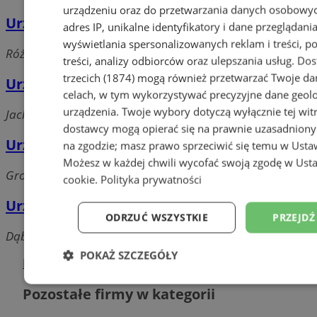
urządzeniu oraz do przetwarzania danych osobowych
Urząd Pocztowy Nr 1 - Filia
adres IP, unikalne identyfikatory i dane przeglądania
wyświetlania spersonalizowanych reklam i treści, p
Różyckiego, 41-700 Ruda Śląska
treści, analizy odbiorców oraz ulepszania usług.
Dos
trzecich (1874)
mogą również przetwarzać Twoje dan
Urząd Pocztowy Nr 7 - Agencja Pocztowa
celach, w tym wykorzystywać precyzyjne dane geolok
urządzenia. Twoje wybory dotyczą wyłącznie tej wit
Jacka, 41-708 Ruda Śląska
dostawcy mogą opierać się na prawnie uzasadniony
Urząd Pocztowy Nr 6
na zgodzie; masz prawo sprzeciwić się temu w
Usta
Możesz w każdej chwili wycofać swoją zgodę w
Usta
Grodzka, 41-706 Ruda Śląska
cookie
.
Polityka prywatności
Urząd Pocztowy Nr 10
ODRZUĆ WSZYSTKIE
PRZEJDŹ
Dąbrowskiego, 41-710 Ruda Śląska
POKAŻ SZCZEGÓŁY
Dodaj firmę
Niezbędne
Wydajność
Targetowanie
Pozostałe firmy w kategorii