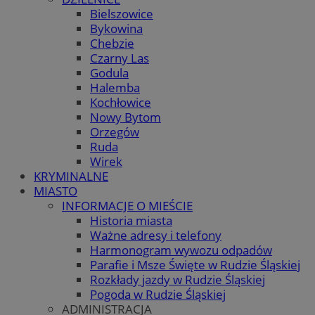
Bielszowice
Bykowina
Chebzie
Czarny Las
Godula
Halemba
Kochłowice
Nowy Bytom
Orzegów
Ruda
Wirek
KRYMINALNE
MIASTO
INFORMACJE O MIEŚCIE
Historia miasta
Ważne adresy i telefony
Harmonogram wywozu odpadów
Parafie i Msze Święte w Rudzie Śląskiej
Rozkłady jazdy w Rudzie Śląskiej
Pogoda w Rudzie Śląskiej
ADMINISTRACJA