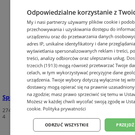
Odpowiedzialne korzystanie z Twoi
My i nasi partnerzy używamy plików cookie i podob
przechowywania i uzyskiwania dostępu do informac
urządzeniu oraz do przetwarzania danych osobowych
adres IP, unikalne identyfikatory i dane przeglądania
wyświetlania spersonalizowanych reklam i treści, p
treści, analizy odbiorców oraz ulepszania usług.
Dos
trzecich (1913)
mogą również przetwarzać Twoje dan
celach, w tym wykorzystywać precyzyjne dane geolok
urządzenia. Twoje wybory dotyczą wyłącznie tej wit
dostawcy mogą opierać się na prawnie uzasadniony
na zgodzie; masz prawo sprzeciwić się temu w
Usta
Sprzeciwiają się niedzieli wolnej od handlu
Możesz w każdej chwili wycofać swoją zgodę w
Usta
cookie
.
Polityka prywatności
274
4
ODRZUĆ WSZYSTKIE
PRZEJDŹ