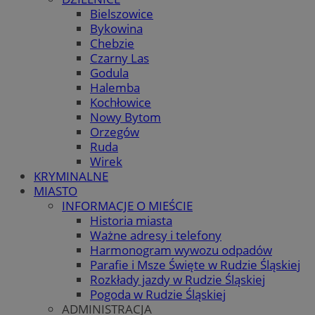
Bielszowice
Bykowina
Chebzie
Czarny Las
Godula
Halemba
Kochłowice
Nowy Bytom
Orzegów
Ruda
Wirek
KRYMINALNE
MIASTO
INFORMACJE O MIEŚCIE
Historia miasta
Ważne adresy i telefony
Harmonogram wywozu odpadów
Parafie i Msze Święte w Rudzie Śląskiej
Rozkłady jazdy w Rudzie Śląskiej
Pogoda w Rudzie Śląskiej
ADMINISTRACJA