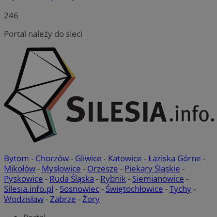
246
VISITOR_PRIVACY_METADATA
5 miesięc
YouTube
Portal należy do sieci
tygodni
.youtube.com
Bytom
-
Chorzów
-
Gliwice
-
Katowice
-
Łaziska Górne
-
Mikołów
-
Mysłowice
-
Orzesze
-
Piekary Śląskie
-
CookieScriptConsent
4 tygodnie 
CookieScript
Pyskowice
-
Ruda Śląska
-
Rybnik
-
Siemianowice
-
rudaslaska.com.pl
Silesia.info.pl
-
Sosnowiec
-
Świętochłowice
-
Tychy
-
Wodzisław
-
Zabrze
-
Żory