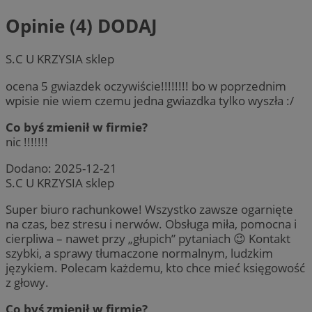
Opinie (4)
DODAJ
S.C U KRZYSIA sklep
ocena 5 gwiazdek oczywiście!!!!!!!! bo w poprzednim
wpisie nie wiem czemu jedna gwiazdka tylko wyszła :/
Co byś zmienił w firmie?
nic !!!!!!!
Dodano:
2025-12-21
S.C U KRZYSIA sklep
Super biuro rachunkowe! Wszystko zawsze ogarnięte
na czas, bez stresu i nerwów. Obsługa miła, pomocna i
cierpliwa – nawet przy „głupich” pytaniach 😉 Kontakt
szybki, a sprawy tłumaczone normalnym, ludzkim
językiem. Polecam każdemu, kto chce mieć księgowość
z głowy.
Co byś zmienił w firmie?