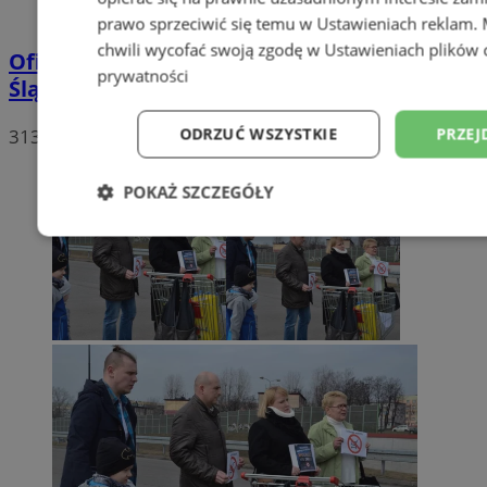
prawo sprzeciwić się temu w
Ustawieniach reklam
.
chwili wycofać swoją zgodę w
Ustawieniach plików 
Oficjalne wyniki wyborów: W Rudzie
prywatności
Śląskiej wygrywa Andrzej Duda!
ODRZUĆ WSZYSTKIE
PRZEJ
313
POKAŻ SZCZEGÓŁY
Niezbędne
Wydajność
Targetowani
Niesklasyfikowane
Niezbędne
Wydajność
Targetowanie
Funkcjonalno