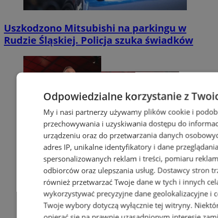
Uszkodzono Mitsubishi na parkingu w
Rudzie Śląskiej. Policja szuka świadków
Odpowiedzialne korzystanie z Twoi
My i nasi partnerzy używamy plików cookie i podob
przechowywania i uzyskiwania dostępu do informac
urządzeniu oraz do przetwarzania danych osobowych
adres IP, unikalne identyfikatory i dane przeglądani
spersonalizowanych reklam i treści, pomiaru reklam i
odbiorców oraz ulepszania usług.
Dostawcy stron tr
również przetwarzać Twoje dane w tych i innych cel
wykorzystywać precyzyjne dane geolokalizacyjne i c
Twoje wybory dotyczą wyłącznie tej witryny. Niekt
opierać się na prawnie uzasadnionym interesie zami