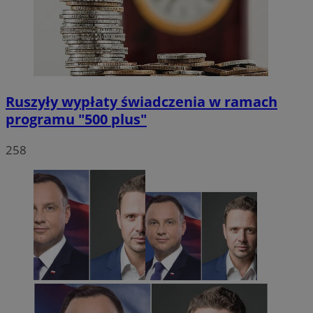
Ruszyły wypłaty świadczenia w ramach
programu "500 plus"
VISITOR_PRIVACY_METADATA
5 miesięc
YouTube
tygodni
.youtube.com
258