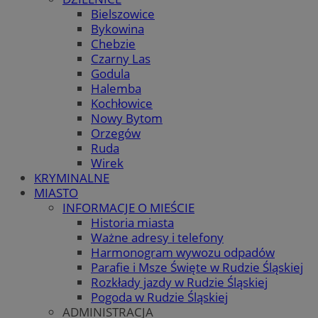
Bielszowice
Bykowina
Chebzie
Czarny Las
Godula
Halemba
Kochłowice
Nowy Bytom
Orzegów
Ruda
Wirek
KRYMINALNE
MIASTO
INFORMACJE O MIEŚCIE
Historia miasta
Ważne adresy i telefony
Harmonogram wywozu odpadów
Parafie i Msze Święte w Rudzie Śląskiej
Rozkłady jazdy w Rudzie Śląskiej
Pogoda w Rudzie Śląskiej
ADMINISTRACJA