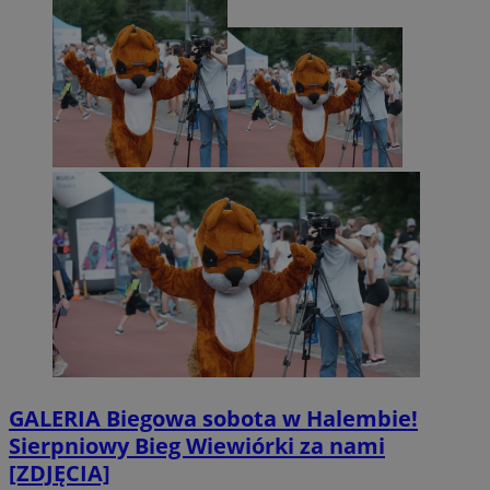
GALERIA
Biegowa sobota w Halembie!
Sierpniowy Bieg Wiewiórki za nami
[ZDJĘCIA]