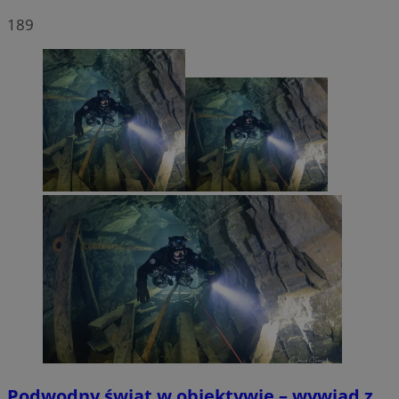
189
Podwodny świat w obiektywie – wywiad z