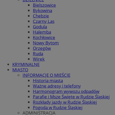
Bielszowice
Bykowina
Chebzie
Czarny Las
Godula
Halemba
Kochłowice
Nowy Bytom
Orzegów
Ruda
Wirek
KRYMINALNE
MIASTO
INFORMACJE O MIEŚCIE
Historia miasta
Ważne adresy i telefony
Harmonogram wywozu odpadów
Parafie i Msze Święte w Rudzie Śląskiej
Rozkłady jazdy w Rudzie Śląskiej
Pogoda w Rudzie Śląskiej
ADMINISTRACJA