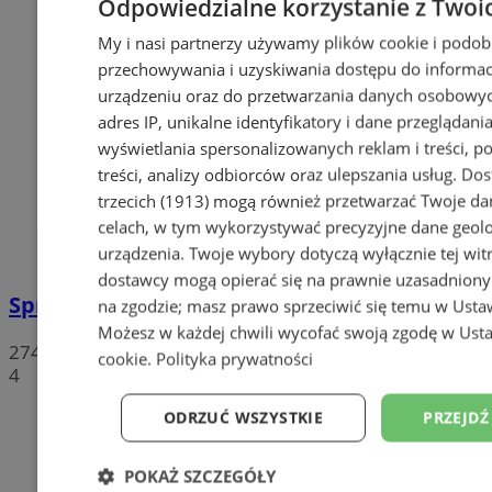
Odpowiedzialne korzystanie z Twoi
My i nasi partnerzy używamy plików cookie i podob
przechowywania i uzyskiwania dostępu do informac
urządzeniu oraz do przetwarzania danych osobowych
adres IP, unikalne identyfikatory i dane przeglądania
wyświetlania spersonalizowanych reklam i treści, p
treści, analizy odbiorców oraz ulepszania usług.
Dos
trzecich (1913)
mogą również przetwarzać Twoje dan
celach, w tym wykorzystywać precyzyjne dane geolok
urządzenia. Twoje wybory dotyczą wyłącznie tej wit
dostawcy mogą opierać się na prawnie uzasadniony
Sprzeciwiają się niedzieli wolnej od handlu
na zgodzie; masz prawo sprzeciwić się temu w
Usta
Możesz w każdej chwili wycofać swoją zgodę w
Usta
274
cookie
.
Polityka prywatności
4
ODRZUĆ WSZYSTKIE
PRZEJDŹ
POKAŻ SZCZEGÓŁY