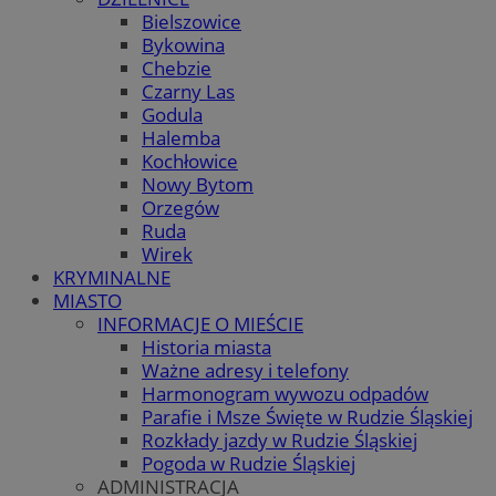
Bielszowice
Bykowina
Chebzie
Czarny Las
Godula
Halemba
Kochłowice
Nowy Bytom
Orzegów
Ruda
Wirek
KRYMINALNE
MIASTO
INFORMACJE O MIEŚCIE
Historia miasta
Ważne adresy i telefony
Harmonogram wywozu odpadów
Parafie i Msze Święte w Rudzie Śląskiej
Rozkłady jazdy w Rudzie Śląskiej
Pogoda w Rudzie Śląskiej
ADMINISTRACJA