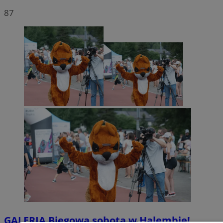
87
GALERIA
Biegowa sobota w Halembie!