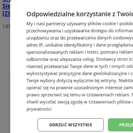
Sierpniowy Bieg Wiewiórki za nami
[ZDJĘCIA]
Odpowiedzialne korzystanie z Twoi
My i nasi partnerzy używamy plików cookie i podob
189
przechowywania i uzyskiwania dostępu do informac
urządzeniu oraz do przetwarzania danych osobowych
adres IP, unikalne identyfikatory i dane przeglądani
spersonalizowanych reklam i treści, pomiaru reklam i
odbiorców oraz ulepszania usług.
Dostawcy stron tr
również przetwarzać Twoje dane w tych i innych cel
wykorzystywać precyzyjne dane geolokalizacyjne i c
Twoje wybory dotyczą wyłącznie tej witryny. Niekt
opierać się na prawnie uzasadnionym interesie zami
prawo sprzeciwić się temu w
Ustawieniach reklam
.
chwili wycofać swoją zgodę w
Ustawieniach plików 
prywatności
ODRZUĆ WSZYSTKIE
PRZEJ