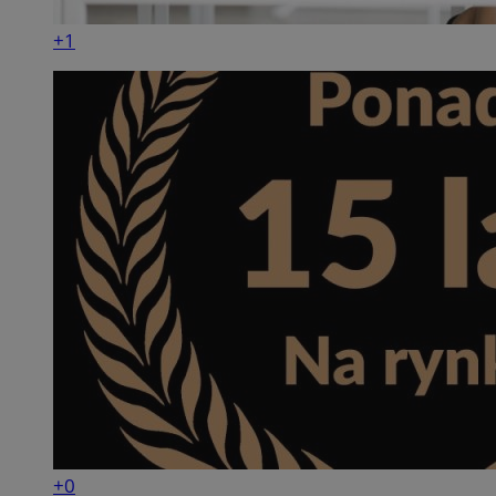
+1
+0