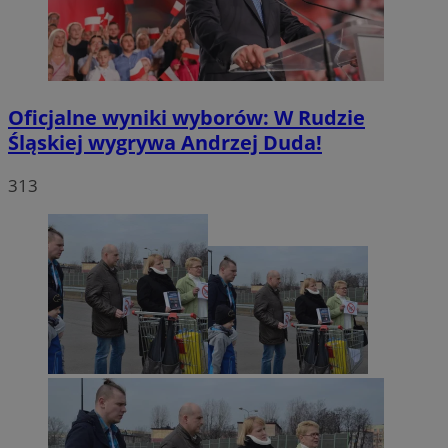
VISITOR_PRIVACY_METADATA
5 miesięc
YouTube
tygodni
.youtube.com
Oficjalne wyniki wyborów: W Rudzie
Śląskiej wygrywa Andrzej Duda!
313
CookieScriptConsent
4 tygodnie 
CookieScript
rudaslaska.com.pl