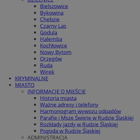
Bielszowice
Bykowina
Chebzie
Czarny Las
Godula
Halemba
Kochłowice
Nowy Bytom
Orzegów
Ruda
Wirek
KRYMINALNE
MIASTO
INFORMACJE O MIEŚCIE
Historia miasta
Ważne adresy i telefony
Harmonogram wywozu odpadów
Parafie i Msze Święte w Rudzie Śląskiej
Rozkłady jazdy w Rudzie Śląskiej
Pogoda w Rudzie Śląskiej
ADMINISTRACJA