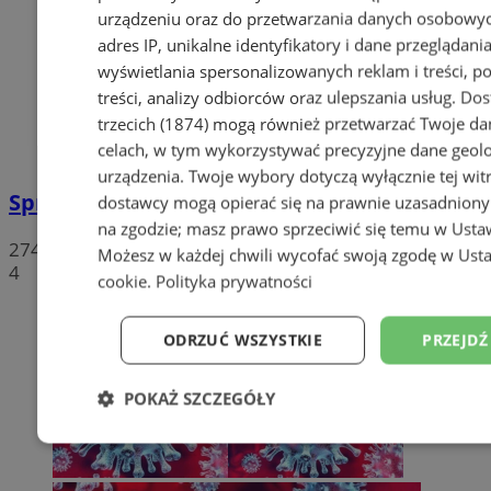
urządzeniu oraz do przetwarzania danych osobowych
adres IP, unikalne identyfikatory i dane przeglądania
wyświetlania spersonalizowanych reklam i treści, p
treści, analizy odbiorców oraz ulepszania usług.
Dos
trzecich (1874)
mogą również przetwarzać Twoje dan
celach, w tym wykorzystywać precyzyjne dane geolok
urządzenia. Twoje wybory dotyczą wyłącznie tej wit
Sprzeciwiają się niedzieli wolnej od handlu
dostawcy mogą opierać się na prawnie uzasadniony
na zgodzie; masz prawo sprzeciwić się temu w
Usta
274
Możesz w każdej chwili wycofać swoją zgodę w
Usta
4
cookie
.
Polityka prywatności
ODRZUĆ WSZYSTKIE
PRZEJDŹ
POKAŻ SZCZEGÓŁY
Niezbędne
Wydajność
Targetowanie