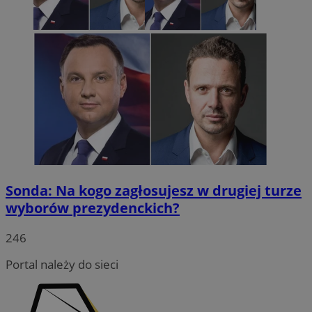
msToken
.tiktok.com
1 tydzień 3
Sonda: Na kogo zagłosujesz w drugiej turze
wyborów prezydenckich?
246
Portal należy do sieci