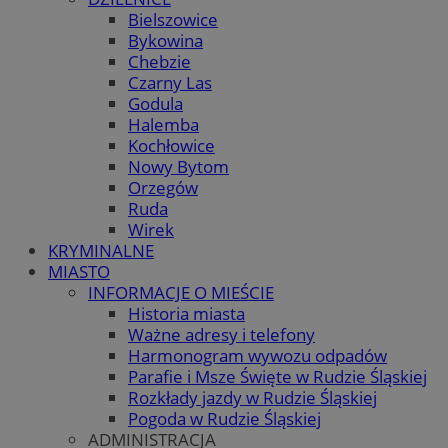
Bielszowice
Bykowina
Chebzie
Czarny Las
Godula
Halemba
Kochłowice
Nowy Bytom
Orzegów
Ruda
Wirek
KRYMINALNE
MIASTO
INFORMACJE O MIEŚCIE
Historia miasta
Ważne adresy i telefony
Harmonogram wywozu odpadów
Parafie i Msze Święte w Rudzie Śląskiej
Rozkłady jazdy w Rudzie Śląskiej
Pogoda w Rudzie Śląskiej
ADMINISTRACJA