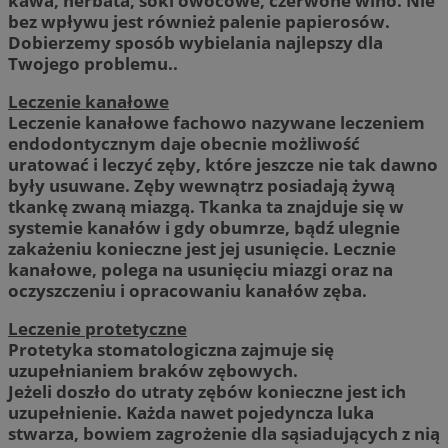
kawa, herbata, soki owocowe, czerwone wino. Nie
bez wpływu jest również palenie papierosów.
Dobierzemy sposób wybielania najlepszy dla
Twojego problemu..
Leczenie kanałowe
Leczenie kanałowe fachowo nazywane leczeniem
endodontycznym daje obecnie możliwość
uratować i leczyć zęby, które jeszcze nie tak dawno
były usuwane. Zęby wewnątrz posiadają żywą
tkankę zwaną miazgą. Tkanka ta znajduje się w
systemie kanałów i gdy obumrze, bądź ulegnie
zakażeniu konieczne jest jej usunięcie. Lecznie
kanałowe, polega na usunięciu miazgi oraz na
oczyszczeniu i opracowaniu kanałów zęba.
Leczenie protetyczne
Protetyka stomatologiczna zajmuje się
uzupełnianiem braków zębowych.
Jeżeli doszło do utraty zębów konieczne jest ich
uzupełnienie. Każda nawet pojedyncza luka
stwarza, bowiem zagrożenie dla sąsiadujących z nią