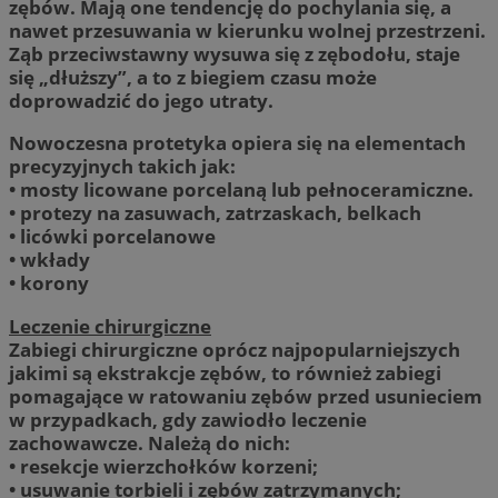
zębów. Mają one tendencję do pochylania się, a
nawet przesuwania w kierunku wolnej przestrzeni.
Ząb przeciwstawny wysuwa się z zębodołu, staje
się „dłuższy”, a to z biegiem czasu może
doprowadzić do jego utraty.
Nowoczesna protetyka opiera się na elementach
precyzyjnych takich jak:
• mosty licowane porcelaną lub pełnoceramiczne.
• protezy na zasuwach, zatrzaskach, belkach
• licówki porcelanowe
• wkłady
• korony
Leczenie chirurgiczne
Zabiegi chirurgiczne oprócz najpopularniejszych
jakimi są ekstrakcje zębów, to również zabiegi
pomagające w ratowaniu zębów przed usunieciem
w przypadkach, gdy zawiodło leczenie
zachowawcze. Należą do nich:
• resekcje wierzchołków korzeni;
• usuwanie torbieli i zębów zatrzymanych;