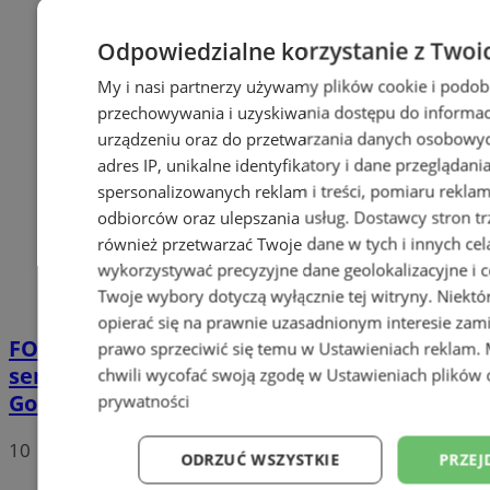
Odpowiedzialne korzystanie z Twoi
My i nasi partnerzy używamy plików cookie i podob
przechowywania i uzyskiwania dostępu do informac
urządzeniu oraz do przetwarzania danych osobowych
adres IP, unikalne identyfikatory i dane przeglądani
spersonalizowanych reklam i treści, pomiaru reklam i
odbiorców oraz ulepszania usług.
Dostawcy stron tr
również przetwarzać Twoje dane w tych i innych cel
wykorzystywać precyzyjne dane geolokalizacyjne i c
Twoje wybory dotyczą wyłącznie tej witryny. Niekt
opierać się na prawnie uzasadnionym interesie zami
FOTO
Nowe warsztaty 3D i komputery dla
prawo sprzeciwić się temu w
Ustawieniach reklam
.
seniorów w CUS ORBITA w Rudzie Śląskiej-
chwili wycofać swoją zgodę w
Ustawieniach plików 
Goduli
prywatności
10
ODRZUĆ WSZYSTKIE
PRZEJ