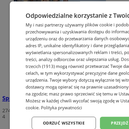
Odpowiedzialne korzystanie z Twoi
My i nasi partnerzy używamy plików cookie i podob
przechowywania i uzyskiwania dostępu do informac
urządzeniu oraz do przetwarzania danych osobowych
adres IP, unikalne identyfikatory i dane przeglądania
wyświetlania spersonalizowanych reklam i treści, p
treści, analizy odbiorców oraz ulepszania usług.
Dos
trzecich (1913)
mogą również przetwarzać Twoje dan
celach, w tym wykorzystywać precyzyjne dane geolok
urządzenia. Twoje wybory dotyczą wyłącznie tej wit
dostawcy mogą opierać się na prawnie uzasadniony
na zgodzie; masz prawo sprzeciwić się temu w
Usta
Sprzeciwiają się niedzieli wolnej od handlu
Możesz w każdej chwili wycofać swoją zgodę w
Usta
cookie
.
Polityka prywatności
274
4
ODRZUĆ WSZYSTKIE
PRZEJDŹ