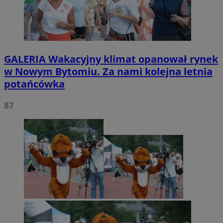
GALERIA
Wakacyjny klimat opanował rynek
w Nowym Bytomiu. Za nami kolejna letnia
potańcówka
87