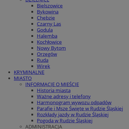
Bielszowice
Bykowina
Chebzie
Czarny Las
Godula
Halemba
Kochłowice
Nowy Bytom
Orzegów
Ruda
Wirek
KRYMINALNE
MIASTO
INFORMACJE O MIEŚCIE
Historia miasta
Ważne adresy i telefony
Harmonogram wywozu odpadów
Parafie i Msze Święte w Rudzie Śląskiej
Rozkłady jazdy w Rudzie Śląskiej
Pogoda w Rudzie Śląskiej
ADMINISTRACJA