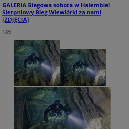
GALERIA
Biegowa sobota w Halembie!
Sierpniowy Bieg Wiewiórki za nami
[ZDJĘCIA]
189