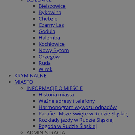
Bielszowice
Bykowina
Chebzie
Czarny Las
Godula
Halemba
Kochłowice
Nowy Bytom
Orzegów
Ruda
Wirek
KRYMINALNE
MIASTO
INFORMACJE O MIEŚCIE
Historia miasta
Ważne adresy i telefony
Harmonogram wywozu odpadów
Parafie i Msze Święte w Rudzie Śląskiej
Rozkłady jazdy w Rudzie Śląskiej
Pogoda w Rudzie Śląskiej
ADMINISTRACJA