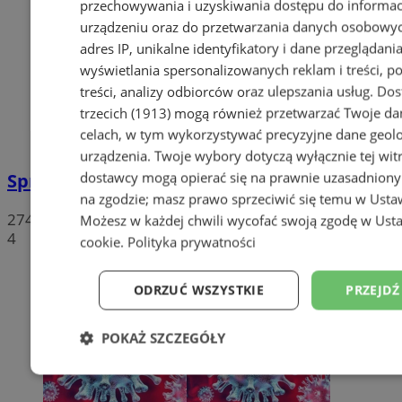
przechowywania i uzyskiwania dostępu do informac
urządzeniu oraz do przetwarzania danych osobowych
adres IP, unikalne identyfikatory i dane przeglądania
wyświetlania spersonalizowanych reklam i treści, p
treści, analizy odbiorców oraz ulepszania usług.
Dos
trzecich (1913)
mogą również przetwarzać Twoje dan
celach, w tym wykorzystywać precyzyjne dane geolok
urządzenia. Twoje wybory dotyczą wyłącznie tej wit
dostawcy mogą opierać się na prawnie uzasadniony
Sprzeciwiają się niedzieli wolnej od handlu
na zgodzie; masz prawo sprzeciwić się temu w
Usta
274
Możesz w każdej chwili wycofać swoją zgodę w
Usta
4
cookie
.
Polityka prywatności
ODRZUĆ WSZYSTKIE
PRZEJDŹ
POKAŻ SZCZEGÓŁY
Niezbędne
Wydajność
Targetowanie