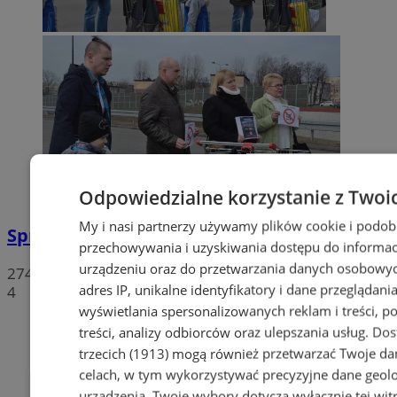
Odpowiedzialne korzystanie z Twoi
My i nasi partnerzy używamy plików cookie i podob
Sprzeciwiają się niedzieli wolnej od handlu
przechowywania i uzyskiwania dostępu do informac
urządzeniu oraz do przetwarzania danych osobowych
274
adres IP, unikalne identyfikatory i dane przeglądania
4
wyświetlania spersonalizowanych reklam i treści, p
treści, analizy odbiorców oraz ulepszania usług.
Dos
trzecich (1913)
mogą również przetwarzać Twoje dan
celach, w tym wykorzystywać precyzyjne dane geolok
urządzenia. Twoje wybory dotyczą wyłącznie tej wit