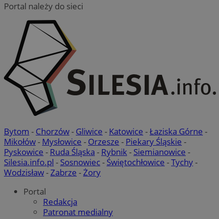
Portal należy do sieci
sekun
.twitter.com
VISITOR_PRIVACY_METADATA
5 miesięc
YouTube
tygodni
.youtube.com
Bytom
-
Chorzów
-
Gliwice
-
Katowice
-
Łaziska Górne
-
Mikołów
-
Mysłowice
-
Orzesze
-
Piekary Śląskie
-
Pyskowice
-
Ruda Śląska
-
Rybnik
-
Siemianowice
-
Silesia.info.pl
-
Sosnowiec
-
Świętochłowice
-
Tychy
-
Wodzisław
-
Zabrze
-
Żory
Portal
Redakcja
Patronat medialny