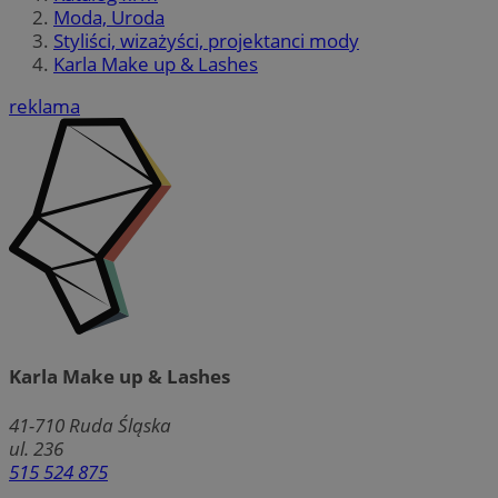
Moda, Uroda
Styliści, wizażyści, projektanci mody
Karla Make up & Lashes
reklama
Karla Make up & Lashes
41-710
Ruda Śląska
ul. 236
515 524 875