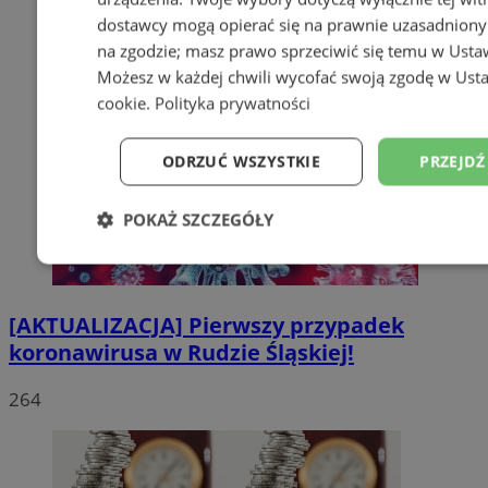
dostawcy mogą opierać się na prawnie uzasadniony
na zgodzie; masz prawo sprzeciwić się temu w
Usta
Możesz w każdej chwili wycofać swoją zgodę w
Usta
cookie
.
Polityka prywatności
ODRZUĆ WSZYSTKIE
PRZEJDŹ
POKAŻ SZCZEGÓŁY
Niezbędne
Wydajność
Targetowanie
[AKTUALIZACJA] Pierwszy przypadek
koronawirusa w Rudzie Śląskiej!
Niesklasyfikowane
264