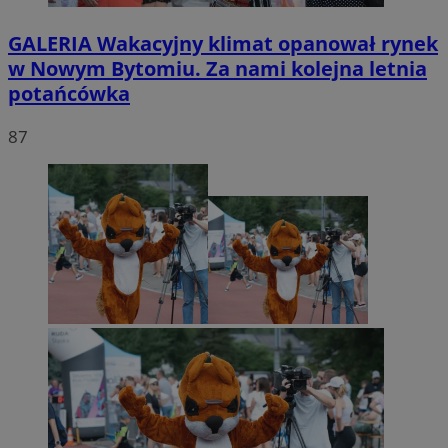
GALERIA
Wakacyjny klimat opanował rynek
w Nowym Bytomiu. Za nami kolejna letnia
potańcówka
87