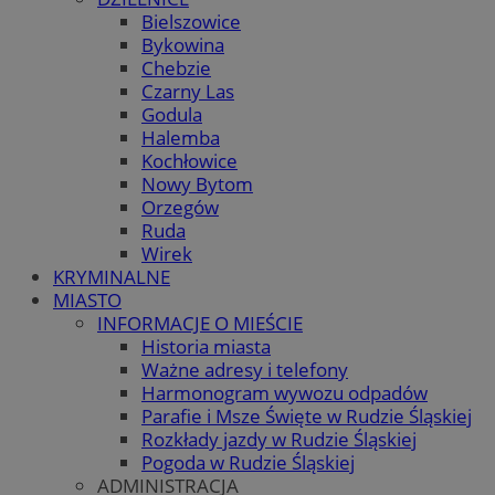
Bielszowice
Bykowina
Chebzie
Czarny Las
Godula
Halemba
Kochłowice
Nowy Bytom
Orzegów
Ruda
Wirek
KRYMINALNE
MIASTO
INFORMACJE O MIEŚCIE
Historia miasta
Ważne adresy i telefony
Harmonogram wywozu odpadów
Parafie i Msze Święte w Rudzie Śląskiej
Rozkłady jazdy w Rudzie Śląskiej
Pogoda w Rudzie Śląskiej
ADMINISTRACJA