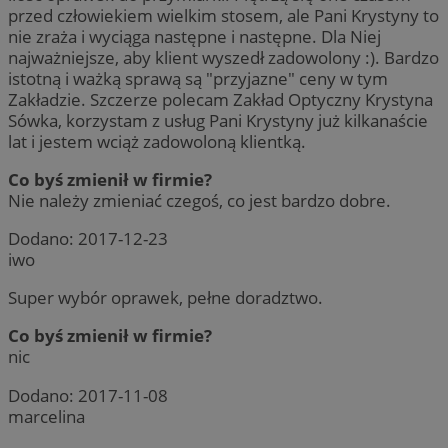
przed człowiekiem wielkim stosem, ale Pani Krystyny to
Niezbędne
Wydajność
Targetowanie
Fun
nie zraża i wyciąga następne i następne. Dla Niej
Niesklasyfikowane
najważniejsze, aby klient wyszedł zadowolony :). Bardzo
istotną i ważką sprawą są "przyjazne" ceny w tym
Niezbędne pliki cookie umożliwiają korzystanie z podstawowych fu
Zakładzie. Szczerze polecam Zakład Optyczny Krystyna
internetowej, takich jak logowanie użytkownika i zarządzanie kon
plików cookie nie można prawidłowo korzystać ze strony interneto
Sówka, korzystam z usług Pani Krystyny już kilkanaście
lat i jestem wciąż zadowoloną klientką.
Provider
/
Okres
Nazwa
Domena
przechowy
Co byś zmienił w firmie?
SessID
rudaslaska.com.pl
1 rok
Nie należy zmieniać czegoś, co jest bardzo dobre.
Dodano:
2017-12-23
iwo
QeSessID
rudaslaska.com.pl
1 rok
Super wybór oprawek, pełne doradztwo.
MvSessID
rudaslaska.com.pl
1 rok
Co byś zmienił w firmie?
nic
Dodano:
2017-11-08
msToken
.tiktok.com
1 tydzień 3
marcelina