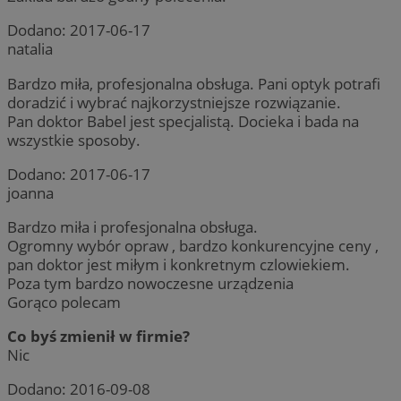
Dodano:
2017-06-17
natalia
Bardzo miła, profesjonalna obsługa. Pani optyk potrafi
CookieScriptConsent
4 tygodnie 
CookieScript
doradzić i wybrać najkorzystniejsze rozwiązanie.
rudaslaska.com.pl
Pan doktor Babel jest specjalistą. Docieka i bada na
wszystkie sposoby.
Dodano:
2017-06-17
joanna
Bardzo miła i profesjonalna obsługa.
Ogromny wybór opraw , bardzo konkurencyjne ceny ,
pan doktor jest miłym i konkretnym czlowiekiem.
Poza tym bardzo nowoczesne urządzenia
Gorąco polecam
Co byś zmienił w firmie?
Nic
Provider
/
Okres
Nazwa
Opis
Domena
Provider
przechowywania
/
Okres
Nazwa
Opi
Domena
przechowywania
Dodano:
2016-09-08
ttwid
.tiktok.com
11 miesięcy 4
Ten plik cookie jest
Provider
/
Okres