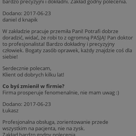
bardzo precyzyjni i dokładni. Zakład godny polecenia.
sekun
.twitter.com
Dodano:
2017-06-23
daniel d knapik
W zakładzie pracuje przemiła Pani! Potrafi dobrze
doradzić, widać, że robi to z ogromną PASJĄ! Pan doktor
to profesjonalista! Bardzo dokładny i precyzyjny
człowiek. Bogaty zasób oprawek, każdy znajdzie coś dla
siebie!
Serdecznie polecam,
VISITOR_PRIVACY_METADATA
5 miesięc
YouTube
Klient od dobrych kilku lat!
tygodni
.youtube.com
Co byś zmienił w firmie?
Firma prosperuje fenomenalnie, nie mam uwag :)
Dodano:
2017-06-23
Łukasz
Profesjonalna obsługa, zorientowanie przede
wszystkim na pacjenta, nie na zysk.
Zakład bardzo godny polecenia.