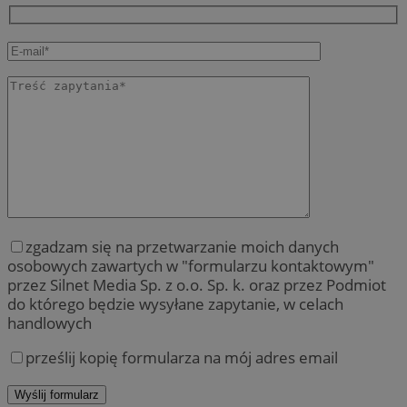
użyt
ze 
pom
doś
MUID
1 rok
Microsoft
uży
Corporation
wyd
.bing.com
int
_clck
.rudaslaska.com.pl
1 rok
Ten 
uży
int
zaa
int
pop
uży
fun
int
_clsk
1 dzień
Ten 
Microsoft
zgadzam się na przetwarzanie moich danych
pow
.rudaslaska.com.pl
opr
YSC
Sesja
Google LLC
osobowych zawartych w "formularzu kontaktowym"
Micr
.youtube.com
przez Silnet Media Sp. z o.o. Sp. k. oraz przez Podmiot
ana
do 
do którego będzie wysyłane zapytanie, w celach
info
handlowych
uży
wie
SRM_B
1 rok
Microsoft
jed
Corporation
prześlij kopię formularza na mój adres email
do 
.c.bing.com