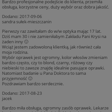
Bardzo profesjonalne podejście do klienta, przemiła
obsługa, korzystne ceny, duży wybór oraz dobra jakość.
Dodano:
2017-09-06
sandra sułek-mieszczanin
Pol
Google
Pierwszy raz zawitałam do w/w optyka mając 17 lat.
Dziś mam 30 i nie zamieniłabym Zakładu Pani Krysi na
żaden inny 🙂
Wciąż jestem zadowoloną klientką, jak również cała
moja rodzina.
__cf_bm
30 minu
Cloudflare Inc.
.x.com
Wybór oprawek jest ogromny, kolor włosów zmieniam
bardzo często, czy to blond, czarny, różowy czy
niebieski to zawsze znajdę idealnie pasujące oprawki.
Natomiast badanie u Pana Doktora to sama
przyjemność 🙂
Pozdrawiam bardzo serdecznie.
Dodano:
2017-08-23
jacek
Bardzo miła obsługa, ogromny zasób oprawek. Lekarze
__cf_bm
29 minut
Cloudflare Inc.