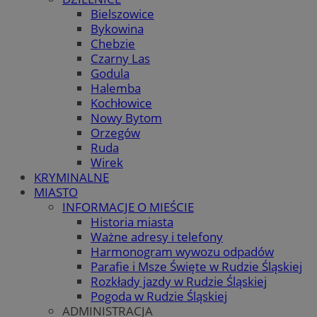
Bielszowice
Bykowina
Chebzie
Czarny Las
Godula
Halemba
Kochłowice
Nowy Bytom
Orzegów
Ruda
Wirek
KRYMINALNE
MIASTO
INFORMACJE O MIEŚCIE
Historia miasta
Ważne adresy i telefony
Harmonogram wywozu odpadów
Parafie i Msze Święte w Rudzie Śląskiej
Rozkłady jazdy w Rudzie Śląskiej
Pogoda w Rudzie Śląskiej
ADMINISTRACJA