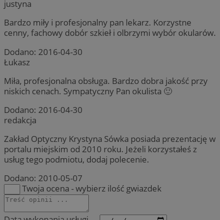
justyna
Nazwa
tygodnie
z analitykami i dost
_clsk
1 dzień
Ten 
Microsoft
Domena
przechowywania
dostarczanie treści n
pow
rudaslaska.com.pl
użytkownika, ale bez
opr
Bardzo miły i profesjonalny pan lekarz. Korzystne
_fbp
2 miesiące 4
Meta Platform
szczegółów, ogólna ka
Micr
tygodnie
Inc.
cenny, fachowy dobór szkieł i olbrzymi wybór okularów.
wyzwaniem.
ana
.rudaslaska.com.pl
do 
info
Dodano:
2016-04-30
uży
wie
Łukasz
jed
do 
Miła, profesjonalna obsługa. Bardzo dobra jakość przy
FCCDCF
.rudaslaska.com.pl
1 rok 4 tygodnie
Ten 
niskich cenach. Sympatyczny Pan okulista 🙂
MR
1 tydzień
Microsoft
uży
Corporation
wew
.c.clarity.ms
Dodano:
2016-04-30
ope
redakcja
_ga
1 rok 1 miesiąc
Ta 
Google LLC
pow
.rudaslaska.com.pl
Univ
Zakład Optyczny Krystyna Sówka posiada prezentację w
sta
MUID
1 rok
Microsoft
portalu miejskim od 2010 roku. Jeżeli korzystałeś z
akt
Corporation
uży
usług tego podmiotu, dodaj polecenie.
.clarity.ms
ana
plik
Dodano:
2010-05-07
roz
uży
Twoja ocena - wybierz ilość gwiazdek
prz
wyg
jak
klie
Data wykonania usługi ...
uwz