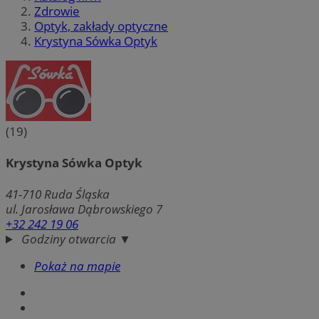
Zdrowie
Optyk, zakłady optyczne
Krystyna Sówka Optyk
(19)
Krystyna Sówka Optyk
41-710
Ruda Śląska
ul. Jarosława Dąbrowskiego 7
+32 242 19 06
Godziny otwarcia ▼
Pokaż na mapie