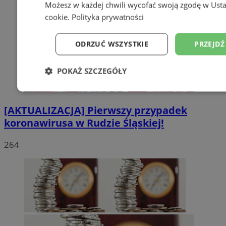
Możesz w każdej chwili wycofać swoją zgodę w
Usta
cookie
.
Polityka prywatności
ODRZUĆ WSZYSTKIE
PRZEJDŹ
POKAŻ SZCZEGÓŁY
Niezbędne
Wydajność
Targetowanie
[AKTUALIZACJA] Pierwszy przypadek
koronawirusa w Rudzie Śląskiej!
Niesklasyfikowane
264
Niezbędne
Wydajność
Targetowanie
Fun
Niesklasyfikowane