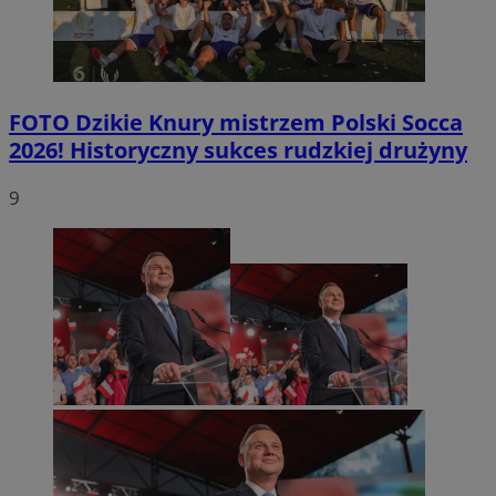
FOTO
Dzikie Knury mistrzem Polski Socca
2026! Historyczny sukces rudzkiej drużyny
9