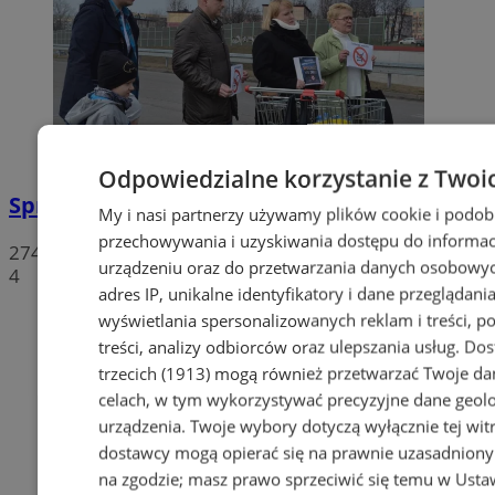
Odpowiedzialne korzystanie z Twoi
Sprzeciwiają się niedzieli wolnej od handlu
My i nasi partnerzy używamy plików cookie i podob
przechowywania i uzyskiwania dostępu do informac
274
urządzeniu oraz do przetwarzania danych osobowych
4
adres IP, unikalne identyfikatory i dane przeglądania
wyświetlania spersonalizowanych reklam i treści, p
treści, analizy odbiorców oraz ulepszania usług.
Dos
trzecich (1913)
mogą również przetwarzać Twoje dan
celach, w tym wykorzystywać precyzyjne dane geolok
urządzenia. Twoje wybory dotyczą wyłącznie tej wit
dostawcy mogą opierać się na prawnie uzasadniony
na zgodzie; masz prawo sprzeciwić się temu w
Usta