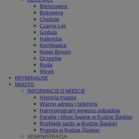
Bielszowice
Bykowina
Chebzie
Czarny Las
Godula
Halemba
Kochłowice
Nowy Bytom
Orzegów
Ruda
Wirek
KRYMINALNE
MIASTO
INFORMACJE O MIEŚCIE
Historia miasta
Ważne adresy i telefony
Harmonogram wywozu odpadów
Parafie i Msze Święte w Rudzie Śląskiej
Rozkłady jazdy w Rudzie Śląskiej
Pogoda w Rudzie Śląskiej
ADMINISTRACJA