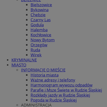
Bielszowice
Bykowina
Chebzie
Czarny Las
Godula
Halemba
Kochłowice
Nowy Bytom
Orzegów
Ruda
Wirek
KRYMINALNE
MIASTO
INFORMACJE O MIEŚCIE
Historia miasta
Ważne adresy i telefony
Harmonogram wywozu odpadów
Parafie i Msze Święte w Rudzie Śląskiej
Rozkłady jazdy w Rudzie Śląskiej
Pogoda w Rudzie Śląskiej
ADMINISTRACJA