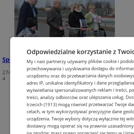
Odpowiedzialne korzystanie z Twoi
Sprzeciwiają się niedzieli wolnej od handlu
My i nasi partnerzy używamy plików cookie i podob
przechowywania i uzyskiwania dostępu do informac
274
urządzeniu oraz do przetwarzania danych osobowych
4
adres IP, unikalne identyfikatory i dane przeglądania
wyświetlania spersonalizowanych reklam i treści, p
treści, analizy odbiorców oraz ulepszania usług.
Dos
trzecich (1913)
mogą również przetwarzać Twoje dan
celach, w tym wykorzystywać precyzyjne dane geolok
urządzenia. Twoje wybory dotyczą wyłącznie tej wit
dostawcy mogą opierać się na prawnie uzasadniony
na zgodzie; masz prawo sprzeciwić się temu w
Usta