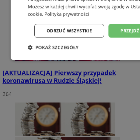
Możesz w każdej chwili wycofać swoją zgodę w
Usta
cookie
.
Polityka prywatności
ODRZUĆ WSZYSTKIE
PRZEJDŹ
POKAŻ SZCZEGÓŁY
Niezbędne
Wydajność
Targetowanie
[AKTUALIZACJA] Pierwszy przypadek
koronawirusa w Rudzie Śląskiej!
Niesklasyfikowane
264
Niezbędne
Wydajność
Targetowanie
Fun
Niesklasyfikowane