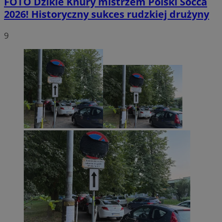
FOTO
Dzikie Knury mistrzem Polski Socca
2026! Historyczny sukces rudzkiej drużyny
9