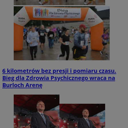
VISITOR_PRIVACY_METADATA
5 miesięc
YouTube
tygodni
.youtube.com
6 kilometrów bez presji i pomiaru czasu.
Bieg dla Zdrowia Psychicznego wraca na
Burloch Arenę
CookieScriptConsent
4 tygodnie 
CookieScript
rudaslaska.com.pl