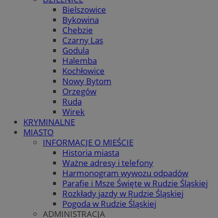
Bielszowice
Bykowina
Chebzie
Czarny Las
Godula
Halemba
Kochłowice
Nowy Bytom
Orzegów
Ruda
Wirek
KRYMINALNE
MIASTO
INFORMACJE O MIEŚCIE
Historia miasta
Ważne adresy i telefony
Harmonogram wywozu odpadów
Parafie i Msze Święte w Rudzie Śląskiej
Rozkłady jazdy w Rudzie Śląskiej
Pogoda w Rudzie Śląskiej
ADMINISTRACJA