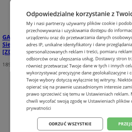
Odpowiedzialne korzystanie z Twoi
My i nasi partnerzy używamy plików cookie i podob
przechowywania i uzyskiwania dostępu do informac
GALERIA
Biegowa sobota w Halembie!
urządzeniu oraz do przetwarzania danych osobowych
Sierpniowy Bieg Wiewiórki za nami
adres IP, unikalne identyfikatory i dane przeglądani
[ZDJĘCIA]
spersonalizowanych reklam i treści, pomiaru reklam i
odbiorców oraz ulepszania usług.
Dostawcy stron tr
189
również przetwarzać Twoje dane w tych i innych cel
wykorzystywać precyzyjne dane geolokalizacyjne i c
Twoje wybory dotyczą wyłącznie tej witryny. Niekt
opierać się na prawnie uzasadnionym interesie zami
prawo sprzeciwić się temu w
Ustawieniach reklam
.
chwili wycofać swoją zgodę w
Ustawieniach plików 
prywatności
ODRZUĆ WSZYSTKIE
PRZEJ