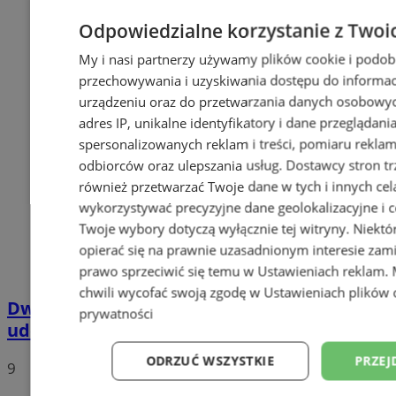
Odpowiedzialne korzystanie z Twoi
My i nasi partnerzy używamy plików cookie i podob
przechowywania i uzyskiwania dostępu do informac
urządzeniu oraz do przetwarzania danych osobowych
adres IP, unikalne identyfikatory i dane przeglądani
spersonalizowanych reklam i treści, pomiaru reklam i
odbiorców oraz ulepszania usług.
Dostawcy stron tr
również przetwarzać Twoje dane w tych i innych cel
wykorzystywać precyzyjne dane geolokalizacyjne i c
Twoje wybory dotyczą wyłącznie tej witryny. Niekt
opierać się na prawnie uzasadnionym interesie zami
prawo sprzeciwić się temu w
Ustawieniach reklam
.
chwili wycofać swoją zgodę w
Ustawieniach plików 
Dwaj nastolatkowie na jednej hulajnodze
prywatności
uderzyli w auto w Bielszowicach
ODRZUĆ WSZYSTKIE
PRZEJ
9