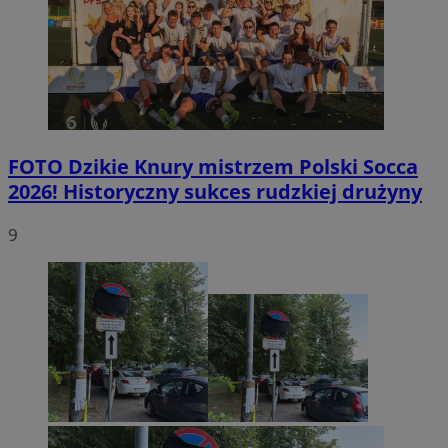
FOTO
Dzikie Knury mistrzem Polski Socca
2026! Historyczny sukces rudzkiej drużyny
9