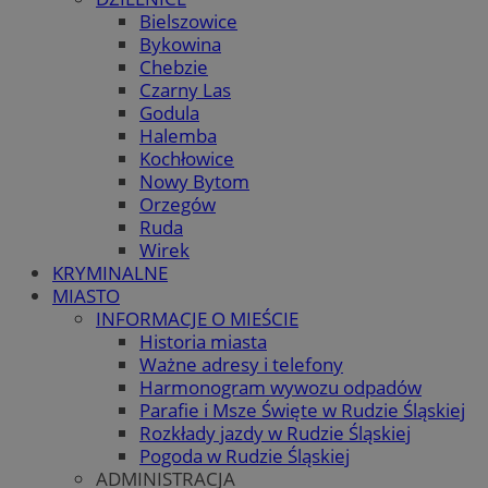
Bielszowice
Bykowina
Chebzie
Czarny Las
Godula
Halemba
Kochłowice
Nowy Bytom
Orzegów
Ruda
Wirek
KRYMINALNE
MIASTO
INFORMACJE O MIEŚCIE
Historia miasta
Ważne adresy i telefony
Harmonogram wywozu odpadów
Parafie i Msze Święte w Rudzie Śląskiej
Rozkłady jazdy w Rudzie Śląskiej
Pogoda w Rudzie Śląskiej
ADMINISTRACJA