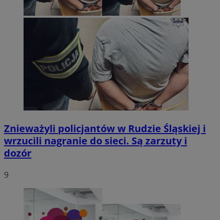
Znieważyli policjantów w Rudzie Śląskiej i
wrzucili nagranie do sieci. Są zarzuty i
dozór
9