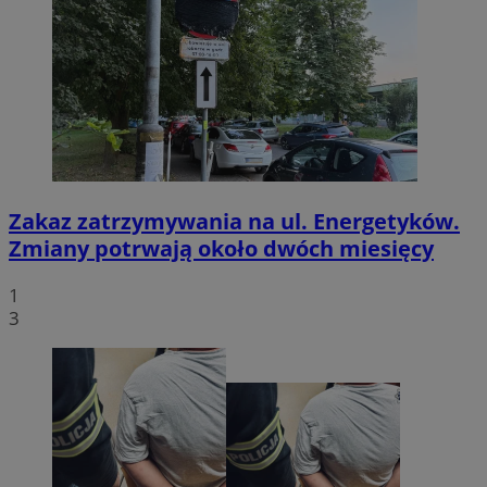
Zakaz zatrzymywania na ul. Energetyków.
Zmiany potrwają około dwóch miesięcy
1
3