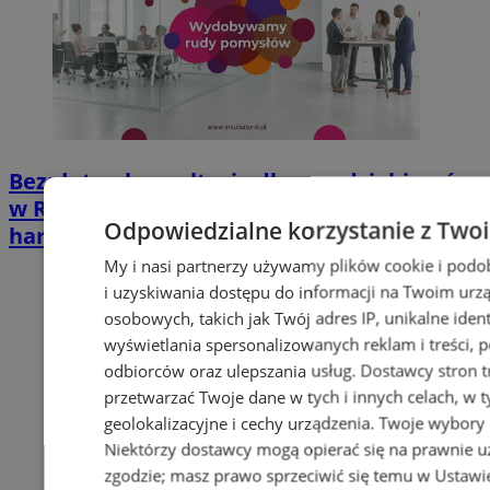
Bezpłatne konsultacje dla przedsiębiorców
w Rudzie Śląskiej. Znamy sierpniowy
Odpowiedzialne korzystanie z Two
harmonogram
My i nasi partnerzy używamy plików cookie i pod
i uzyskiwania dostępu do informacji na Twoim urz
osobowych, takich jak Twój adres IP, unikalne ident
wyświetlania spersonalizowanych reklam i treści, po
odbiorców oraz ulepszania usług.
Dostawcy stron t
przetwarzać Twoje dane w tych i innych celach, w
geolokalizacyjne i cechy urządzenia. Twoje wybory 
Niektórzy dostawcy mogą opierać się na prawnie u
zgodzie; masz prawo sprzeciwić się temu w
Ustawi