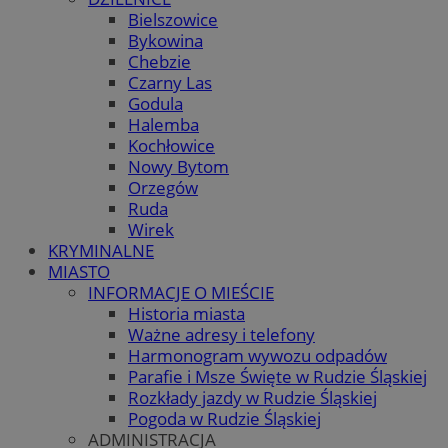
Bielszowice
Bykowina
Chebzie
Czarny Las
Godula
Halemba
Kochłowice
Nowy Bytom
Orzegów
Ruda
Wirek
KRYMINALNE
MIASTO
INFORMACJE O MIEŚCIE
Historia miasta
Ważne adresy i telefony
Harmonogram wywozu odpadów
Parafie i Msze Święte w Rudzie Śląskiej
Rozkłady jazdy w Rudzie Śląskiej
Pogoda w Rudzie Śląskiej
ADMINISTRACJA