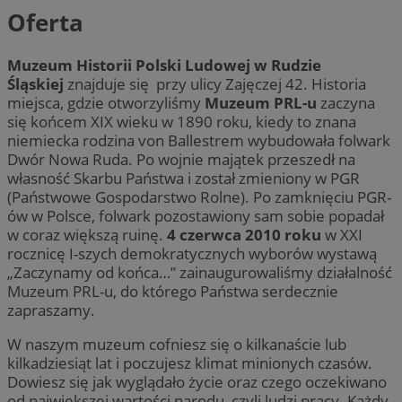
Oferta
Muzeum Historii Polski Ludowej w Rudzie
Śląskiej
znajduje się przy ulicy Zajęczej 42. Historia
miejsca, gdzie otworzyliśmy
Muzeum PRL-u
zaczyna
się końcem XIX wieku w 1890 roku, kiedy to znana
niemiecka rodzina von Ballestrem wybudowała folwark
Dwór Nowa Ruda. Po wojnie majątek przeszedł na
własność Skarbu Państwa i został zmieniony w PGR
(Państwowe Gospodarstwo Rolne). Po zamknięciu PGR-
ów w Polsce, folwark pozostawiony sam sobie popadał
w coraz większą ruinę.
4 czerwca 2010 roku
w XXI
rocznicę I-szych demokratycznych wyborów wystawą
„Zaczynamy od końca…” zainaugurowaliśmy działalność
Muzeum PRL-u, do którego Państwa serdecznie
zapraszamy.
W naszym muzeum cofniesz się o kilkanaście lub
kilkadziesiąt lat i poczujesz klimat minionych czasów.
Dowiesz się jak wyglądało życie oraz czego oczekiwano
od największej wartości narodu, czyli ludzi pracy. Każdy