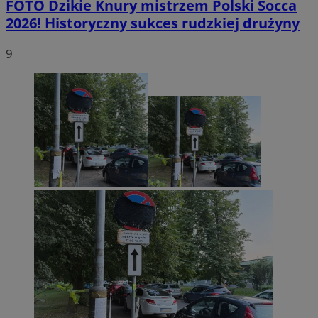
FOTO
Dzikie Knury mistrzem Polski Socca
2026! Historyczny sukces rudzkiej drużyny
9