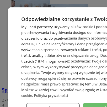
Odpowiedzialne korzystanie z Twoi
My i nasi partnerzy używamy plików cookie i podob
przechowywania i uzyskiwania dostępu do informac
urządzeniu oraz do przetwarzania danych osobowych
adres IP, unikalne identyfikatory i dane przeglądania
wyświetlania spersonalizowanych reklam i treści, p
treści, analizy odbiorców oraz ulepszania usług.
Dos
trzecich (1874)
mogą również przetwarzać Twoje dan
celach, w tym wykorzystywać precyzyjne dane geolok
urządzenia. Twoje wybory dotyczą wyłącznie tej wit
dostawcy mogą opierać się na prawnie uzasadniony
na zgodzie; masz prawo sprzeciwić się temu w
Usta
Sprzeciwiają się niedzieli wolnej od handlu
Możesz w każdej chwili wycofać swoją zgodę w
Usta
cookie
.
Polityka prywatności
274
4