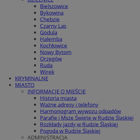
Bielszowice
Bykowina
Chebzie
Czarny Las
Godula
Halemba
Kochłowice
Nowy Bytom
Orzegów
Ruda
Wirek
KRYMINALNE
MIASTO
INFORMACJE O MIEŚCIE
Historia miasta
Ważne adresy i telefony
Harmonogram wywozu odpadów
Parafie i Msze Święte w Rudzie Śląskiej
Rozkłady jazdy w Rudzie Śląskiej
Pogoda w Rudzie Śląskiej
ADMINISTRACJA