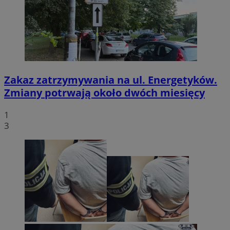
Zakaz zatrzymywania na ul. Energetyków.
Zmiany potrwają około dwóch miesięcy
1
3