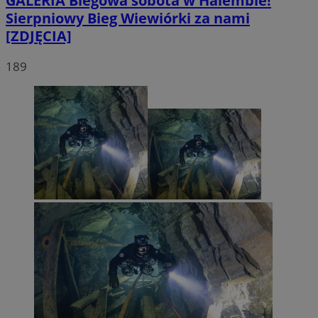
GALERIA
Biegowa sobota w Halembie!
Sierpniowy Bieg Wiewiórki za nami
[ZDJĘCIA]
189