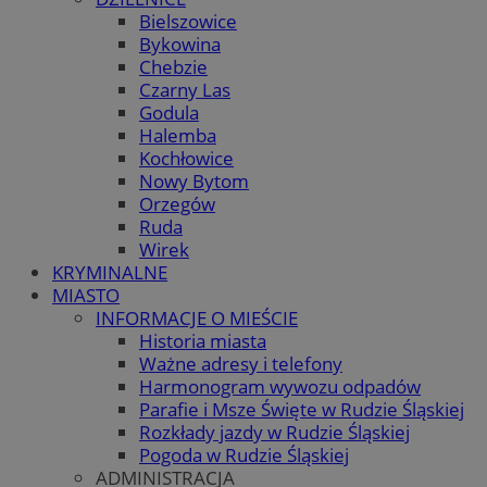
Bielszowice
Bykowina
Chebzie
Czarny Las
Godula
Halemba
Kochłowice
Nowy Bytom
Orzegów
Ruda
Wirek
KRYMINALNE
MIASTO
INFORMACJE O MIEŚCIE
Historia miasta
Ważne adresy i telefony
Harmonogram wywozu odpadów
Parafie i Msze Święte w Rudzie Śląskiej
Rozkłady jazdy w Rudzie Śląskiej
Pogoda w Rudzie Śląskiej
ADMINISTRACJA