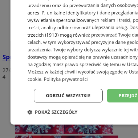
urządzeniu oraz do przetwarzania danych osobowych
adres IP, unikalne identyfikatory i dane przeglądania
wyświetlania spersonalizowanych reklam i treści, p
treści, analizy odbiorców oraz ulepszania usług.
Dos
trzecich (1913)
mogą również przetwarzać Twoje dan
celach, w tym wykorzystywać precyzyjne dane geolok
urządzenia. Twoje wybory dotyczą wyłącznie tej wit
Sprzeciwiają się niedzieli wolnej od handlu
dostawcy mogą opierać się na prawnie uzasadniony
na zgodzie; masz prawo sprzeciwić się temu w
Usta
274
Możesz w każdej chwili wycofać swoją zgodę w
Usta
4
cookie
.
Polityka prywatności
ODRZUĆ WSZYSTKIE
PRZEJDŹ
POKAŻ SZCZEGÓŁY
Niezbędne
Wydajność
Targetowanie