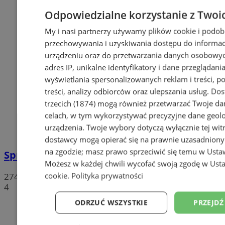
Odpowiedzialne korzystanie z Twoi
My i nasi partnerzy używamy plików cookie i podob
przechowywania i uzyskiwania dostępu do informac
urządzeniu oraz do przetwarzania danych osobowych
adres IP, unikalne identyfikatory i dane przeglądania
wyświetlania spersonalizowanych reklam i treści, p
treści, analizy odbiorców oraz ulepszania usług.
Dos
trzecich (1874)
mogą również przetwarzać Twoje dan
celach, w tym wykorzystywać precyzyjne dane geolok
urządzenia. Twoje wybory dotyczą wyłącznie tej wit
dostawcy mogą opierać się na prawnie uzasadniony
na zgodzie; masz prawo sprzeciwić się temu w
Usta
Sprzeciwiają się niedzieli wolnej od handlu
Możesz w każdej chwili wycofać swoją zgodę w
Usta
cookie
.
Polityka prywatności
274
4
ODRZUĆ WSZYSTKIE
PRZEJDŹ