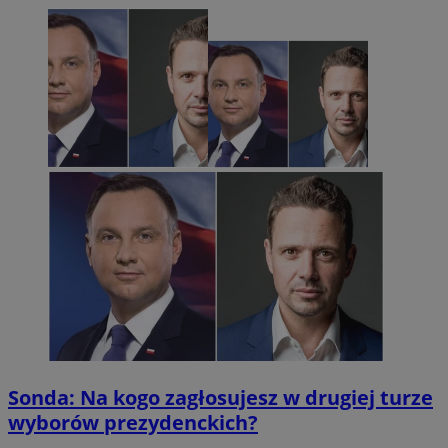
VISITOR_PRIVACY_METADATA
5 miesięc
YouTube
tygodni
.youtube.com
msToken
.tiktok.com
1 tydzień 3
Sonda: Na kogo zagłosujesz w drugiej turze
wyborów prezydenckich?