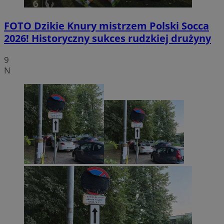
FOTO
Dzikie Knury mistrzem Polski Socca
2026! Historyczny sukces rudzkiej drużyny
9
N