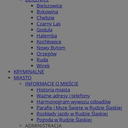
Bielszowice
Bykowina
Chebzie
Czarny Las
Godula
Halemba
Kochłowice
Nowy Bytom
Orzegów
Ruda
Wirek
KRYMINALNE
MIASTO
INFORMACJE O MIEŚCIE
Historia miasta
Ważne adresy i telefony
Harmonogram wywozu odpadów
Parafie i Msze Święte w Rudzie Śląskiej
Rozkłady jazdy w Rudzie Śląskiej
Pogoda w Rudzie Śląskiej
ADMINISTRACJA