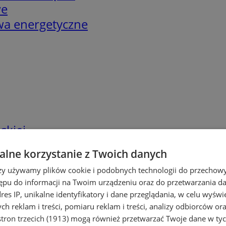
we
twa energetyczne
skiej
lne korzystanie z Twoich danych
rzy używamy plików cookie i podobnych technologii do przechow
ępu do informacji na Twoim urządzeniu oraz do przetwarzania 
dres IP, unikalne identyfikatory i dane przeglądania, w celu wyświ
h reklam i treści, pomiaru reklam i treści, analizy odbiorców or
tron trzecich (1913)
mogą również przetwarzać Twoje dane w tych