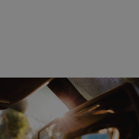
rudaslaska.com.pl
1 rok
Ten plik cookie przechowuje iden
rudaslaska.com.pl
1 rok
Ten plik cookie przechowuje iden
rudaslaska.com.pl
1 rok
Ten plik cookie przechowuje iden
.tiktok.com
1 tydzień 3 dni
Ten plik cookie jest używany do
uwierzytelniania i bezpieczeństw
użytkownicy pozostają zalogowan
zabezpieczone, jak poruszać się 
internetową lub interakcji z jej u
30 minut
Ten plik cookie służy do rozróżn
Cloudflare Inc.
Jest to korzystne dla strony int
.x.com
umożliwia tworzenie ważnych r
korzystania z jej witryny interne
29 minut 59
Ten plik cookie służy do rozróżn
Cloudflare Inc.
sekund
Jest to korzystne dla strony int
.twitter.com
umożliwia tworzenie ważnych r
korzystania z jej witryny interne
Polityce prywatności Google
METADATA
5 miesięcy 4
Ten plik cookie jest używany d
YouTube
tygodnie
zgody użytkownika i wyboru pry
.youtube.com
interakcji z witryną. Rejestruje 
zgody odwiedzającego na różne p
ustawienia prywatności, zapewni
preferencje zostaną uhonorowan
sesjach.
nt
4 tygodnie 2 dni
Ten plik cookie jest używany pr
CookieScript