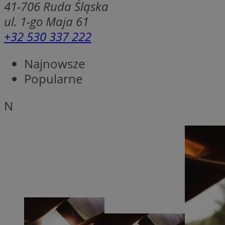
41-706
Ruda Śląska
SessID
ul. 1-go Maja 61
QeSessID
+32 530 337 222
MvSessID
msToken
Najnowsze
Popularne
__cf_bm
N
__cf_bm
VISITOR_PRIVACY_
CookieScriptConse