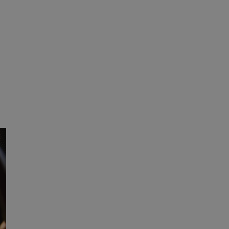
tyfikator sesji.
tyfikator sesji.
tyfikator sesji.
 celów
a, zapewniając, że
i, a ich dane są
przez witrynę
sług.
iania ludzi i botów.
ernetowej, ponieważ
aportów na temat
towej.
iania ludzi i botów.
ernetowej, ponieważ
aportów na temat
towej.
o przechowywania
watności dla ich
dane dotyczące
olityki i
ając, że ich
e w przyszłych
zez usługę Cookie-