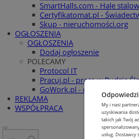
SmartHalls.com - Hale stalo
Certyfikatomat.pl - Świadec
Skup - nieruchomości.org
OGŁOSZENIA
OGŁOSZENIA
Dodaj ogłoszenie
POLECAMY
Protocol IT
Pracuj.pl - praca w Rudzie Ślą
GoWork.pl - oferty pracy
Odpowiedzia
REKLAMA
My i nasi partne
WSPÓŁPRACA
uzyskiwania dost
takich jak Twój a
spersonalizowanyc
usług.
Dostawcy s