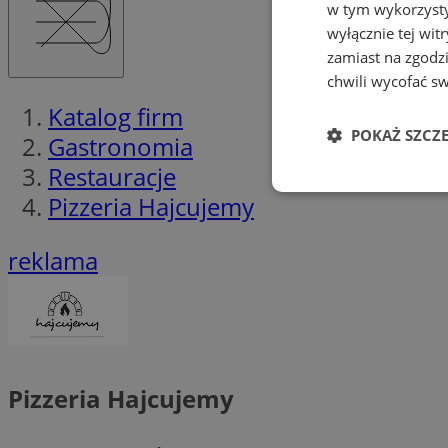
w tym wykorzysty
wyłącznie tej wi
zamiast na zgodz
chwili wycofać s
Katalog firm
POKAŻ SZCZ
Gastronomia
Restauracje
Niezbędne
Pizzeria Hajcujemy
reklama
Ni
Niezbędne pliki cook
Pizzeria Hajcujemy
zarządzanie kontem. 
Nazwa