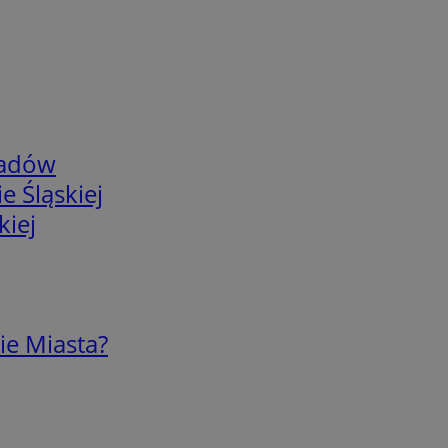
adów
e Śląskiej
kiej
ie Miasta?