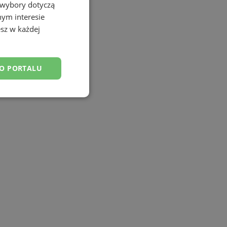
 wybory dotyczą
nym interesie
sz w każdej
DO PORTALU
esklasyfikowane
ane
owanie użytkownika i
j.