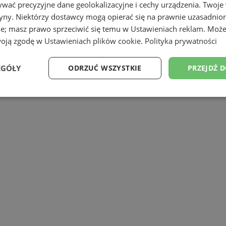
wać precyzyjne dane geolokalizacyjne i cechy urządzenia. Twoje
tryny. Niektórzy dostawcy mogą opierać się na prawnie uzasadnio
ie; masz prawo sprzeciwić się temu w
Ustawieniach reklam
. Może
woją zgodę w
Ustawieniach plików cookie
.
Polityka prywatności
EGÓŁY
ODRZUĆ WSZYSTKIE
PRZEJDŹ 
Wydajność
Targetowanie
Funkcjonalność
Ni
ezbędne
Wydajność
Targetowanie
Funkcjonalność
Niesklasyfikow
ie umożliwiają korzystanie z podstawowych funkcji strony internetowej, takich jak log
Bez niezbędnych plików cookie nie można prawidłowo korzystać ze strony internetowe
Provider
/
Okres
Opis
Domena
przechowywania