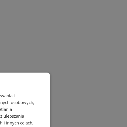
ywania i
danych osobowych,
etlania
az ulepszania
 i innych celach,