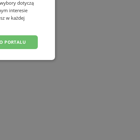
 wybory dotyczą
nym interesie
sz w każdej
DO PORTALU
esklasyfikowane
ane
owanie użytkownika i
j.