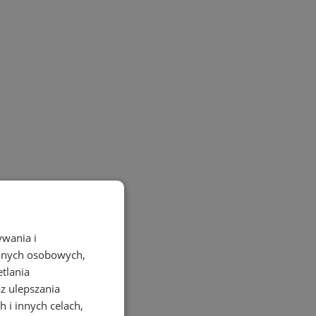
ywania i
danych osobowych,
etlania
az ulepszania
 i innych celach,