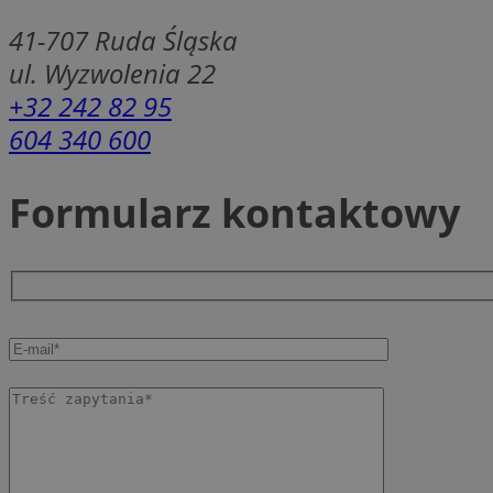
SessID
41-707
Ruda Śląska
QeSessID
ul. Wyzwolenia 22
MvSessID
+32 242 82 95
msToken
604 340 600
Formularz kontaktowy
__cf_bm
__cf_bm
VISITOR_PRIVACY_
CookieScriptConse