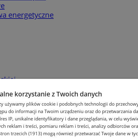
we
twa energetyczne
skiej
lne korzystanie z Twoich danych
rzy używamy plików cookie i podobnych technologii do przechow
ępu do informacji na Twoim urządzeniu oraz do przetwarzania 
dres IP, unikalne identyfikatory i dane przeglądania, w celu wyświ
h reklam i treści, pomiaru reklam i treści, analizy odbiorców or
tron trzecich (1913)
mogą również przetwarzać Twoje dane w tych