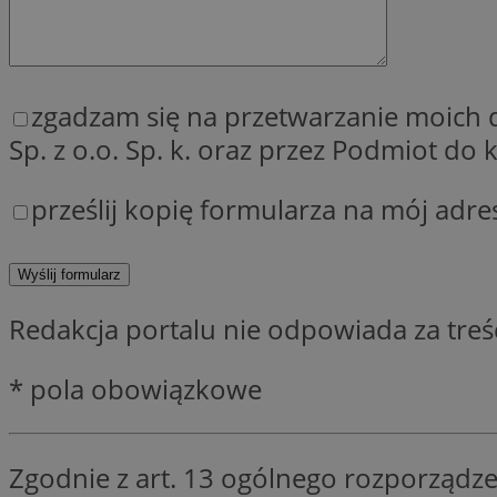
zgadzam się na przetwarzanie moich
Provider
Nazwa
Sp. z o.o. Sp. k. oraz przez Podmiot d
Domena
Nazwa
Nazwa
ttwid
.tiktok.c
_clsk
prześlij kopię formularza na mój adre
_fbp
FCCDCF
MR
_ga
Redakcja portalu nie odpowiada za tre
MUID
* pola obowiązkowe
SM
_ga_ES69V3SCKQ
Zgodnie z art. 13 ogólnego rozporządze