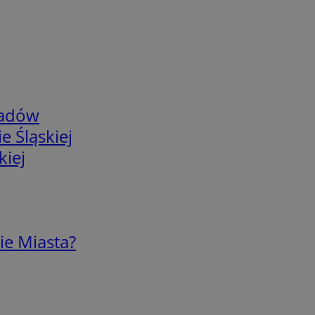
adów
e Śląskiej
kiej
ie Miasta?