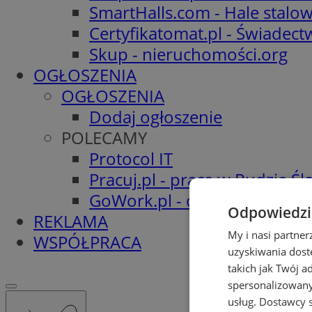
SmartHalls.com - Hale stalo
Certyfikatomat.pl - Świadec
Skup - nieruchomości.org
OGŁOSZENIA
OGŁOSZENIA
Dodaj ogłoszenie
POLECAMY
Protocol IT
Pracuj.pl - praca w Rudzie Ślą
GoWork.pl - oferty pracy
Odpowiedzia
REKLAMA
My i nasi partne
WSPÓŁPRACA
uzyskiwania dost
takich jak Twój a
spersonalizowanyc
usług.
Dostawcy s