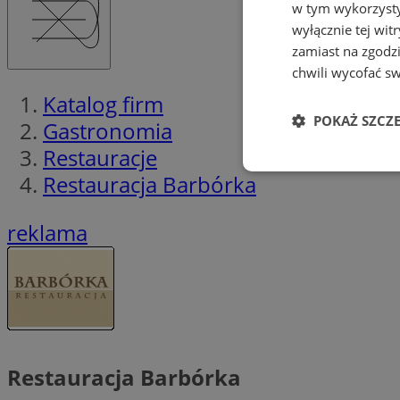
w tym wykorzysty
wyłącznie tej wi
zamiast na zgodz
chwili wycofać s
Katalog firm
POKAŻ SZCZ
Gastronomia
Restauracje
Niezbędne
Restauracja Barbórka
reklama
Ni
Niezbędne pliki cook
zarządzanie kontem. 
Restauracja Barbórka
Nazwa