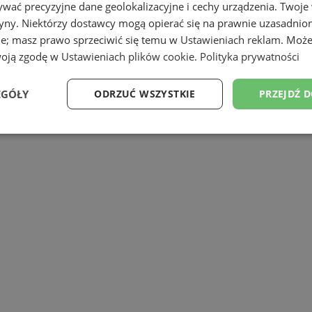
wać precyzyjne dane geolokalizacyjne i cechy urządzenia. Twoje
tryny. Niektórzy dostawcy mogą opierać się na prawnie uzasadnio
ie; masz prawo sprzeciwić się temu w
Ustawieniach reklam
. Może
woją zgodę w
Ustawieniach plików cookie
.
Polityka prywatności
EGÓŁY
ODRZUĆ WSZYSTKIE
PRZEJDŹ 
Wydajność
Targetowanie
Funkcjonalność
Ni
ezbędne
Wydajność
Targetowanie
Funkcjonalność
Niesklasyfikow
ie umożliwiają korzystanie z podstawowych funkcji strony internetowej, takich jak log
Bez niezbędnych plików cookie nie można prawidłowo korzystać ze strony internetowe
Provider
/
Okres
Opis
Domena
przechowywania