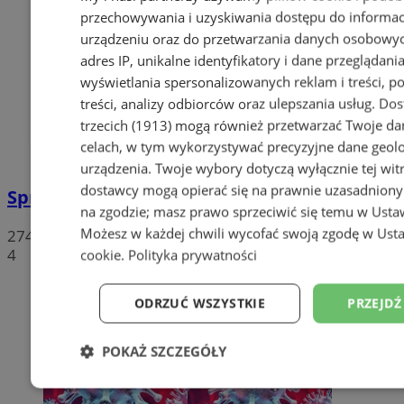
przechowywania i uzyskiwania dostępu do informac
urządzeniu oraz do przetwarzania danych osobowych
adres IP, unikalne identyfikatory i dane przeglądania
wyświetlania spersonalizowanych reklam i treści, p
treści, analizy odbiorców oraz ulepszania usług.
Dos
trzecich (1913)
mogą również przetwarzać Twoje dan
celach, w tym wykorzystywać precyzyjne dane geolok
urządzenia. Twoje wybory dotyczą wyłącznie tej wit
dostawcy mogą opierać się na prawnie uzasadniony
Sprzeciwiają się niedzieli wolnej od handlu
na zgodzie; masz prawo sprzeciwić się temu w
Usta
Możesz w każdej chwili wycofać swoją zgodę w
Usta
274
4
cookie
.
Polityka prywatności
ODRZUĆ WSZYSTKIE
PRZEJDŹ
POKAŻ SZCZEGÓŁY
Niezbędne
Wydajność
Targetowanie