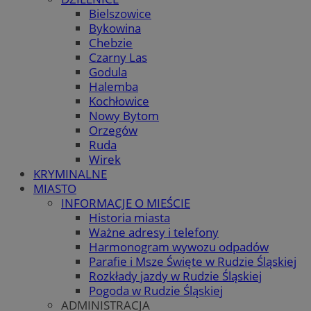
Bielszowice
Bykowina
Chebzie
Czarny Las
Godula
Halemba
Kochłowice
Nowy Bytom
Orzegów
Ruda
Wirek
KRYMINALNE
MIASTO
INFORMACJE O MIEŚCIE
Historia miasta
Ważne adresy i telefony
Harmonogram wywozu odpadów
Parafie i Msze Święte w Rudzie Śląskiej
Rozkłady jazdy w Rudzie Śląskiej
Pogoda w Rudzie Śląskiej
ADMINISTRACJA