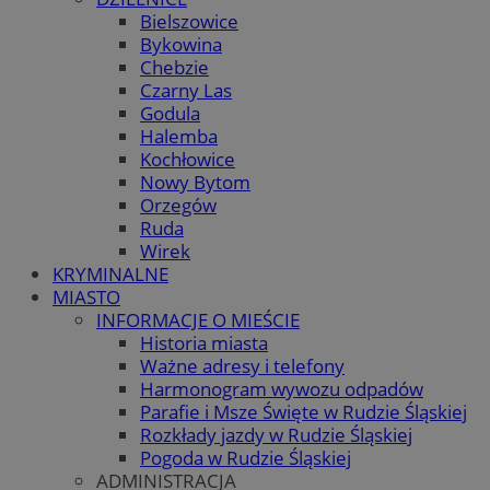
Bielszowice
Bykowina
Chebzie
Czarny Las
Godula
Halemba
Kochłowice
Nowy Bytom
Orzegów
Ruda
Wirek
KRYMINALNE
MIASTO
INFORMACJE O MIEŚCIE
Historia miasta
Ważne adresy i telefony
Harmonogram wywozu odpadów
Parafie i Msze Święte w Rudzie Śląskiej
Rozkłady jazdy w Rudzie Śląskiej
Pogoda w Rudzie Śląskiej
ADMINISTRACJA