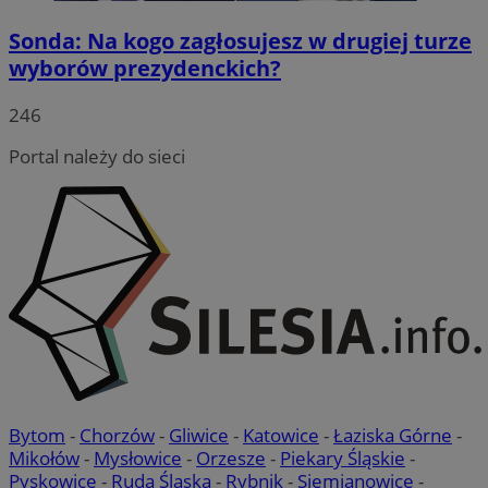
Sonda: Na kogo zagłosujesz w drugiej turze
wyborów prezydenckich?
246
VISITOR_PRIVACY_METADATA
5 miesięc
YouTube
tygodni
.youtube.com
Portal należy do sieci
Bytom
-
Chorzów
-
Gliwice
-
Katowice
-
Łaziska Górne
-
Mikołów
-
Mysłowice
-
Orzesze
-
Piekary Śląskie
-
CookieScriptConsent
4 tygodnie 
CookieScript
rudaslaska.com.pl
Pyskowice
-
Ruda Śląska
-
Rybnik
-
Siemianowice
-