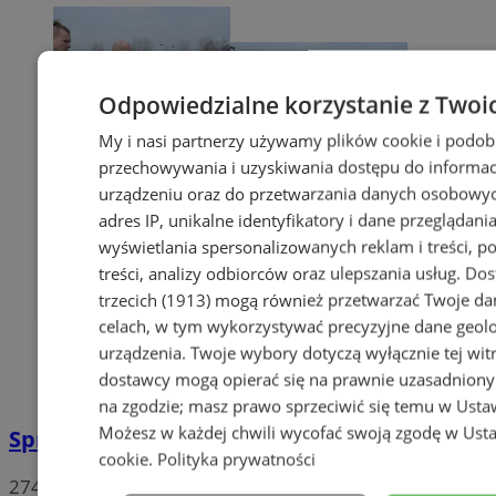
Odpowiedzialne korzystanie z Twoi
My i nasi partnerzy używamy plików cookie i podob
przechowywania i uzyskiwania dostępu do informac
urządzeniu oraz do przetwarzania danych osobowych
adres IP, unikalne identyfikatory i dane przeglądania
wyświetlania spersonalizowanych reklam i treści, p
treści, analizy odbiorców oraz ulepszania usług.
Dos
trzecich (1913)
mogą również przetwarzać Twoje dan
celach, w tym wykorzystywać precyzyjne dane geolok
urządzenia. Twoje wybory dotyczą wyłącznie tej wit
dostawcy mogą opierać się na prawnie uzasadniony
na zgodzie; masz prawo sprzeciwić się temu w
Usta
Możesz w każdej chwili wycofać swoją zgodę w
Usta
Sprzeciwiają się niedzieli wolnej od handlu
cookie
.
Polityka prywatności
274