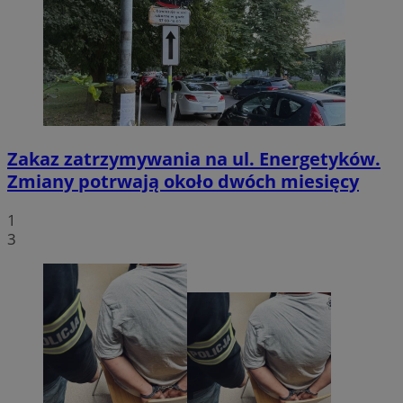
Zakaz zatrzymywania na ul. Energetyków.
Zmiany potrwają około dwóch miesięcy
1
3