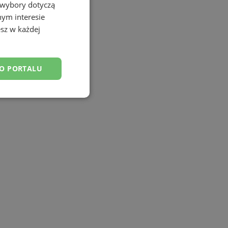
 wybory dotyczą
nym interesie
sz w każdej
DO PORTALU
esklasyfikowane
ane
owanie użytkownika i
j.