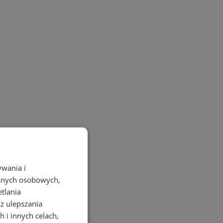
ywania i
danych osobowych,
etlania
az ulepszania
 i innych celach,