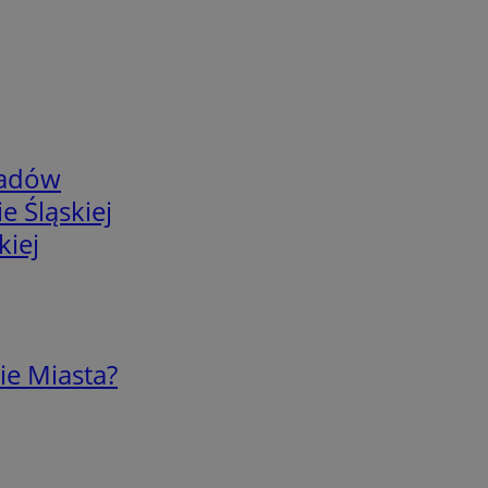
adów
e Śląskiej
kiej
ie Miasta?