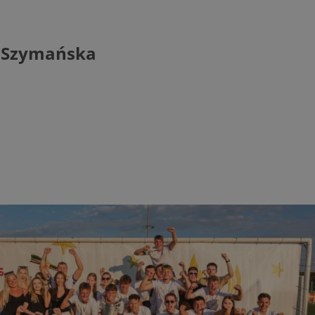
rudaslaska.com.pl
1 rok
Ten plik cookie przechowuje iden
rudaslaska.com.pl
1 rok
Ten plik cookie przechowuje iden
a Szymańska
rudaslaska.com.pl
1 rok
Ten plik cookie przechowuje iden
.tiktok.com
1 tydzień 3 dni
Ten plik cookie jest używany do
uwierzytelniania i bezpieczeństw
użytkownicy pozostają zalogowan
zabezpieczone, jak poruszać się 
internetową lub interakcji z jej u
30 minut
Ten plik cookie służy do rozróżn
Cloudflare Inc.
Jest to korzystne dla strony int
.x.com
umożliwia tworzenie ważnych r
korzystania z jej witryny interne
29 minut 59
Ten plik cookie służy do rozróżn
Cloudflare Inc.
sekund
Jest to korzystne dla strony int
.twitter.com
umożliwia tworzenie ważnych r
korzystania z jej witryny interne
Polityce prywatności Google
METADATA
5 miesięcy 4
Ten plik cookie jest używany d
YouTube
tygodnie
zgody użytkownika i wyboru pry
.youtube.com
interakcji z witryną. Rejestruje 
zgody odwiedzającego na różne p
ustawienia prywatności, zapewni
preferencje zostaną uhonorowan
sesjach.
nt
4 tygodnie 2 dni
Ten plik cookie jest używany pr
CookieScript