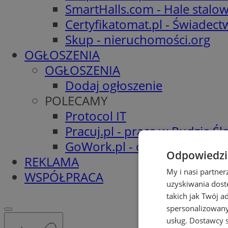
SmartHalls.com - Hale stalo
Certyfikatomat.pl - Świadec
Skup - nieruchomości.org
OGŁOSZENIA
OGŁOSZENIA
Dodaj ogłoszenie
POLECAMY
Protocol IT
Pracuj.pl - praca w Rudzie Ślą
GoWork.pl - oferty pracy
Odpowiedzia
REKLAMA
My i nasi partne
WSPÓŁPRACA
uzyskiwania dost
takich jak Twój a
spersonalizowanyc
usług.
Dostawcy s