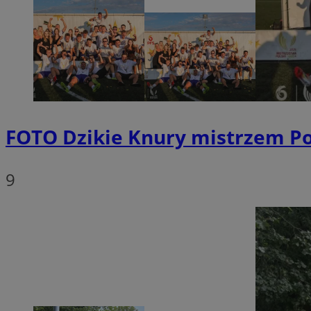
Provider
Nazwa
Domena
Nazwa
Nazwa
ttwid
.tiktok.c
_clsk
FOTO
Dzikie Knury mistrzem Pol
_fbp
FCCDCF
MR
9
_ga
MUID
SM
_ga_ES69V3SCKQ