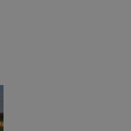
tyfikator sesji.
tyfikator sesji.
tyfikator sesji.
 celów
a, zapewniając, że
i, a ich dane są
przez witrynę
sług.
iania ludzi i botów.
ernetowej, ponieważ
aportów na temat
towej.
iania ludzi i botów.
ernetowej, ponieważ
aportów na temat
towej.
o przechowywania
watności dla ich
dane dotyczące
olityki i
ając, że ich
e w przyszłych
zez usługę Cookie-