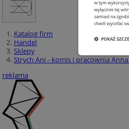
w tym wykorzysty
wyłącznie tej wi
zamiast na zgodz
chwili wycofać s
Katalog firm
POKAŻ SZCZ
Handel
Sklepy
Niezbędne
Strych Ani - komis i pracownia Ann
reklama
Ni
Niezbędne pliki cook
zarządzanie kontem. 
Nazwa