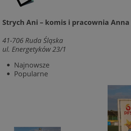
SessID
QeSessID
Strych Ani – komis i pracownia Ann
MvSessID
msToken
41-706
Ruda Śląska
ul. Energetyków 23/1
__cf_bm
Najnowsze
Popularne
__cf_bm
VISITOR_PRIVACY_
CookieScriptConse