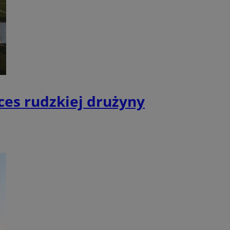
eferencji
a pliki cookie. Jest
Cookie-Script.com
dostosowywalne
bez konkretnych
owaniem Microsoft
ces rudzkiej drużyny
howywania
a serii produktów
elu przeglądów stron
asie rzeczywistym
cznych.
nętrznej przez
N, którego używamy
etowej do
le Universal
powszechnie
y przez firmę
k cookie służy do
żytkownika. Można
zez przypisanie
yptów firmy
ora klienta. Jest
chronizuje się w
witrynie i służy
liwiając śledzenie
cych, sesji i
h witryn.
N, którego używamy
nalytics do
etowej do