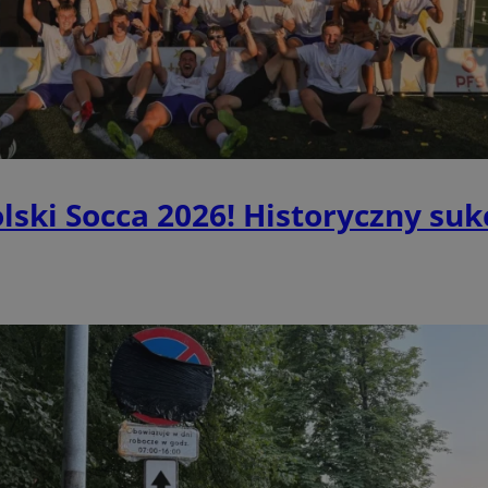
Script.com do zapamiętywania pr
rudaslaska.com.pl
dotyczących zgody użytkownika n
to konieczne, aby baner cookie 
działał poprawnie.
/
Okres
Opis
Provider
przechowywania
/
Okres
Opis
Domena
Provider
/
przechowywania
Okres
Opis
om
11 miesięcy 4
Ten plik cookie jest powszechnie kojarzony z analitykami i 
Domena
przechowywania
tygodnie
dostarczanie treści na podstawie interakcji użytkownika, ale 
1 dzień
Ten plik cookie jest powiązany z oprogram
Microsoft
szczegółów, ogólna kategoryzacja jest wyzwaniem.
ski Socca 2026! Historyczny suk
Clarity analytics. Jest on używany do przec
rudaslaska.com.pl
2 miesiące 4
Używany przez Facebooka do dostarczani
Meta Platform
informacji o sesji użytkownika i łączenia wi
tygodnie
reklamowych, takich jak licytowanie w cz
Inc.
w jedną sesję użytkownika do celów anality
od reklamodawców zewnętrznych
.rudaslaska.com.pl
.rudaslaska.com.pl
1 rok 4 tygodnie
Ten plik cookie jest używany do analizy wew
1 tydzień
To jest własny plik cookie Microsoft MS
Microsoft
operatora witryny.
do pomiaru wykorzystania strony intern
Corporation
wewnętrznej analizy.
.c.clarity.ms
1 rok 1 miesiąc
Ta nazwa pliku cookie jest powiązana z Goog
Google LLC
Analytics - co stanowi istotną aktualizację 
.rudaslaska.com.pl
1 rok
Ten plik cookie jest powszechnie używan
Microsoft
używanej usługi analitycznej Google. Ten pli
Microsoft jako unikalny identyfikator u
Corporation
rozróżniania unikalnych użytkowników popr
to ustawić za pomocą wbudowanych skr
.clarity.ms
losowo wygenerowanej liczby jako identyfikat
Microsoft. Powszechnie uważa się, że syn
on uwzględniony w każdym żądaniu strony w 
wielu różnych domenach Microsoft, umoż
do obliczania danych dotyczących odwiedzają
użytkowników.
kampanii na potrzeby raportów analitycznyc
.c.clarity.ms
Sesja
To jest własny plik cookie Microsoft MS
.rudaslaska.com.pl
1 rok 1 miesiąc
Ten plik cookie jest używany przez Google A
do pomiaru wykorzystania strony intern
utrzymywania stanu sesji.
wewnętrznej analizy.