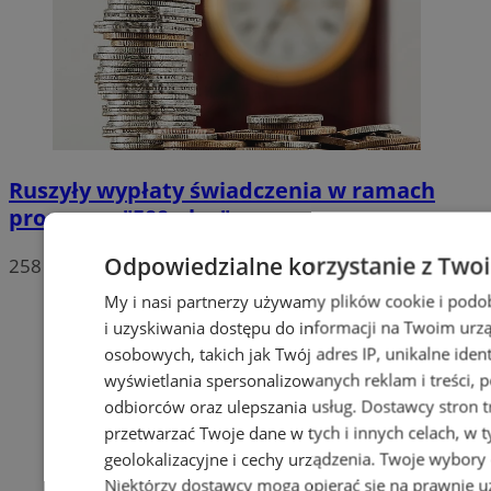
Ruszyły wypłaty świadczenia w ramach
programu "500 plus"
Odpowiedzialne korzystanie z Two
258
My i nasi partnerzy używamy plików cookie i pod
i uzyskiwania dostępu do informacji na Twoim urz
osobowych, takich jak Twój adres IP, unikalne ident
wyświetlania spersonalizowanych reklam i treści, po
odbiorców oraz ulepszania usług.
Dostawcy stron t
przetwarzać Twoje dane w tych i innych celach, w
geolokalizacyjne i cechy urządzenia. Twoje wybory 
Niektórzy dostawcy mogą opierać się na prawnie u