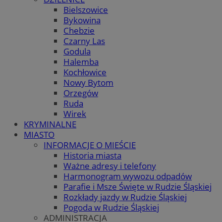
Bielszowice
Bykowina
Chebzie
Czarny Las
Godula
Halemba
Kochłowice
Nowy Bytom
Orzegów
Ruda
Wirek
KRYMINALNE
MIASTO
INFORMACJE O MIEŚCIE
Historia miasta
Ważne adresy i telefony
Harmonogram wywozu odpadów
Parafie i Msze Święte w Rudzie Śląskiej
Rozkłady jazdy w Rudzie Śląskiej
Pogoda w Rudzie Śląskiej
ADMINISTRACJA